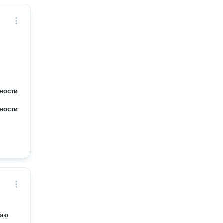
ности
ности
маю