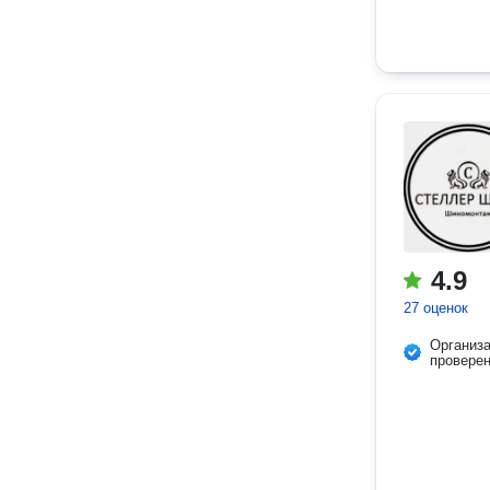
4.9
27 оценок
Организ
провере