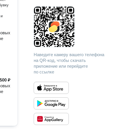
бувку
зовых
ые
Наведите камеру вашего телефона
на QR-код, чтобы скачать
приложение или перейдите
по ссылке
500 ₽
зовых
ые