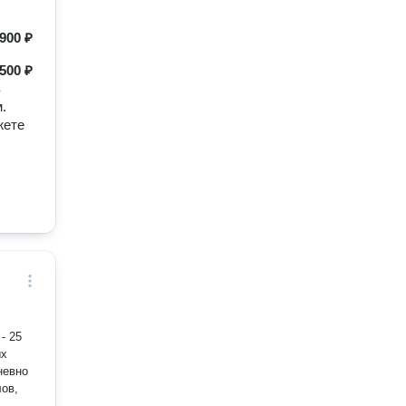
900 ₽
500 ₽
в
.
жете
- 25
ых
невно
ов,