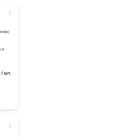
плекс
 и
 / шт.