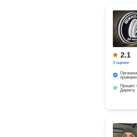
2.1
3 оценки
Организ
провере
Прошёл т
Директу