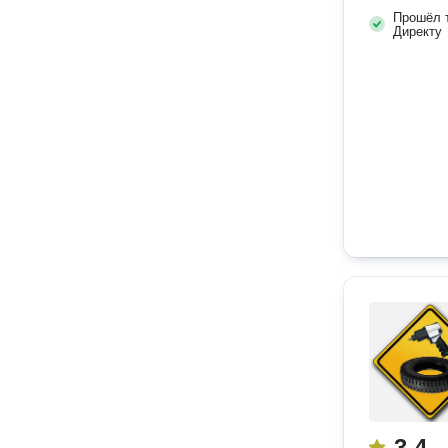
Прошёл т
Директу
3.4