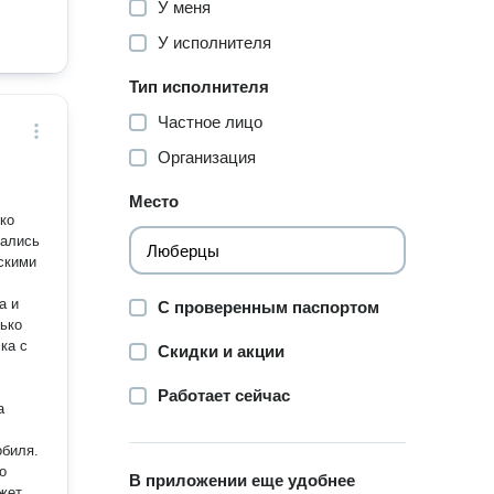
У меня
У исполнителя
Тип исполнителя
Частное лицо
Организация
Место
ко
вались
скими
С проверенным паспортом
ько
ка с
Скидки и акции
Работает сейчас
а
обиля.
о
В приложении еще удобнее
жет