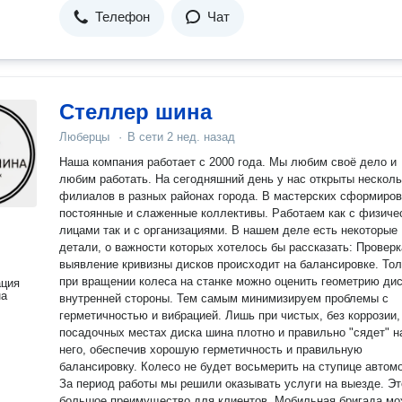
Телефон
Чат
Стеллер шина
Люберцы
·
В сети
2 нед. назад
Наша компания работает с 2000 года. Мы любим своё дело и
любим работать. На сегодняшний день у нас открыты несколь
филиалов в разных районах города. В мастерских сформиро
постоянные и слаженные коллективы. Работаем как с физиче
лицами так и с организациями. В нашем деле есть некоторые
детали, о важности которых хотелось бы рассказать: Проверка и
выявление кривизны дисков происходит на балансировке. Тол
при вращении колеса на станке можно оценить геометрию дис
ация
на
внутренней стороны. Тем самым минимизируем проблемы с
герметичностью и вибрацией. Лишь при чистых, без коррозии,
посадочных местах диска шина плотно и правильно "сядет" н
него, обеспечив хорошую герметичность и правильную
балансировку. Колесо не будет восьмерить на ступице автом
За период работы мы решили оказывать услуги на выезде. Эт
большое преимущество для клиентов. Мобильная бригада мо