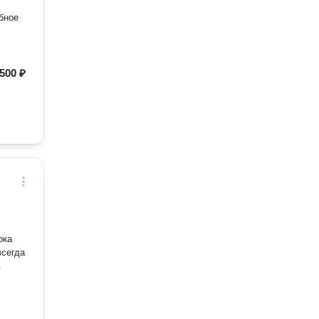
бное
500 ₽
всегда
в