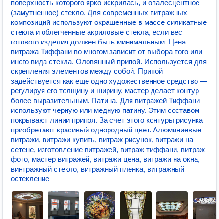
поверхность которого ярко искрилась, и опалесцентное
(замутненное) стекло. Для современных витражных
композиций используют окрашенные в массе силикатные
стекла и облегченные акриловые стекла, если вес
готового изделия должен быть минимальным. Цена
витража Тиффани во многом зависит от выбора того или
иного вида стекла. Оловянный припой. Используется для
скрепления элементов между собой. Припой
задействуется как еще одно художественное средство —
регулируя его толщину и ширину, мастер делает контур
более выразительным. Патина. Для витражей Тиффани
используют черную или медную патину. Этим составом
покрывают линии припоя. За счет этого контуры рисунка
приобретают красивый однородный цвет. Алюминиевые
витражи, витражи купить, витраж рисунок, витражи на
сетене, изготовление витражей, витраж тиффани, витраж
фото, мастер витражей, витражи цена, витражи на окна,
винтражный стекло, витражный пленка, витражный
остекление