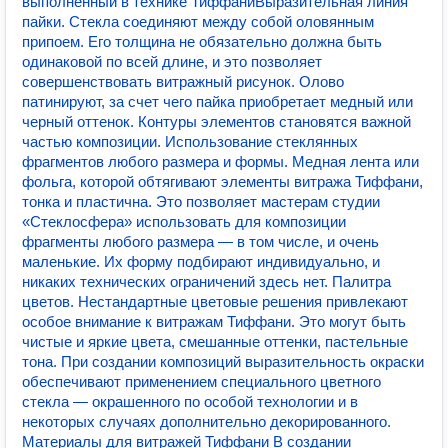
выполненный в технике ТиффаниВыразительная линия
пайки. Стекла соединяют между собой оловянным
припоем. Его толщина не обязательно должна быть
одинаковой по всей длине, и это позволяет
совершенствовать витражный рисунок. Олово
патинируют, за счет чего пайка приобретает медный или
черный оттенок. Контуры элементов становятся важной
частью композиции. Использование стеклянных
фрагментов любого размера и формы. Медная лента или
фольга, которой обтягивают элементы витража Тиффани,
тонка и пластична. Это позволяет мастерам студии
«Стеклосфера» использовать для композиции
фрагменты любого размера — в том числе, и очень
маленькие. Их форму подбирают индивидуально, и
никаких технических ограничений здесь нет. Палитра
цветов. Нестандартные цветовые решения привлекают
особое внимание к витражам Тиффани. Это могут быть
чистые и яркие цвета, смешанные оттенки, пастельные
тона. При создании композиций выразительность окраски
обеспечивают применением специального цветного
стекла — окрашенного по особой технологии и в
некоторых случаях дополнительно декорированного.
Материалы для витражей Тиффани В создании