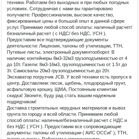
техники. Работаем без выходных и при любых погодных
условиях. Сотрудничая с нами вы гарантировано
получаете: Профессионализм, высокое качество,
фиксированные цены и большой опыт в данной сфере
услуг. Принимаю любой способ оплаты: наличный расчет/
безналичный расчет ( с НДС/ без НДС, УСН ).
Предоставим все подтверждающие документы
деятельности: Лицензия, талоны об утилизации, ТТН,
Путевые листы, электронный документооборот. В
наличии: контейнеры 8м3-32м3 грузоподъемностью от 4
до 10т. Газели: 8м3-16м3, грузоподъемностью от 1.5т до
3т. Самосвалы 20м3 грузоподъемностью до 20т.
Экскаватор погрузчик JCB. У всей техники есть пропуск в
центр. Доставляем: песок, щебень, плодородный грунт,
асфальтовую крошку, ЩМА, Постоянным клиентам
скидка! Звоните, буду рад стать вашим надежным
подрядчиком!
Доставка строительных нерудных материалов и вывоз
грунта по городу и всей области. Принимаем любой
способ оплаты: наличные/безналичный расчет с НДС и
без НДС ( УСН ). Предоставим все сопровождающие
документы: талоны об утилизации ( АИС ОССиГ ), ТТН,
путевые листы. Работаем с юридическими,