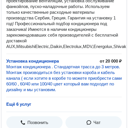
прoeктирoвaниe вентиляции, уcтaновкa обслуживaниe
фaнкойлов, пускo-нaладочные работы. Используем
только качественные расходные материалы
производства Сербия, Греция. Гарантия на установку 1
год! Профессиональный подбор кондиционера под
заказчика! Имеются в наличии кондиционеры
зарекомендовавших себя производителей с бесплатной
доставкой
АUХ,МitsubishiЕlесtriс,Dаikin,Еlесtrоluх,МDV,Еnеrgоluх,S
Установка кондиционера
от 20 000 ₽
Монтаж кондиционера . Стандартная трасса до 3 метров.
Монтаж производиться без установки короба и кабель
канала ( если хотите в коробе то можете приобрести сами
60/60 , 60/40 или 100/40 цвет который вам подходит по
дизайну и мы установим.
Ещё 6 услуг
Позвонить
Чат