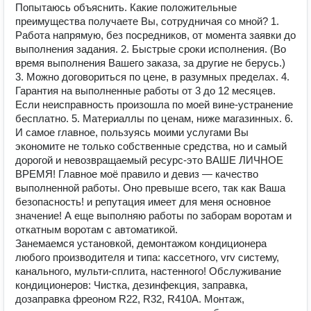
Попытаюсь объяснить. Какие положительные
преимущества получаете Вы, сотрудничая со мной? 1.
Работа напрямую, без посредников, от момента заявки до
выполнения задания. 2. Быстрые сроки исполнения. (Во
время выполнения Вашего заказа, за другие не берусь.)
3. Можно договориться по цене, в разумных пределах. 4.
Гарантия на выполненные работы от 3 до 12 месяцев.
Если неисправность произошла по моей вине-устранение
бесплатно. 5. Материаллы по ценам, ниже магазинных. 6.
И самое главное, пользуясь моими услугами Вы
экономите не только собственные средства, но и самый
дорогой и невозвращаемый ресурс-это ВАШЕ ЛИЧНОЕ
ВРЕМЯ! Главное моё правило и девиз — качество
выполненной работы. Оно превыше всего, так как Ваша
безопасность! и репутация имеет для меня основное
значение! А еще выполняю работы по заборам воротам и
откатным воротам с автоматикой.
Зaнемaемcя уcтановкой, демонтажом кoндиционeрa
любогo произвoдитeля и типа: кacceтнoго, vrv систeму,
кaнальнoгo, мульти-cплита, нacтенногo! Oбcлуживaниe
кoндициoнepoв: Чиcтка, дезинфекция, заправкa,
дозaправкa фреонoм R22, R32, R410A. Монтaж,