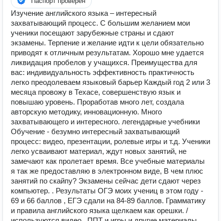
Паспорт проверен
Изучение английского языка – интересный
захватывающий процесс. С большим желанием мои
ученики посещают зарубежные страны и сдают
экзамены. Терпение и желание идти к цели обязательно
приводят к отличным результатам. Хорошо мне удается
ликвидация пробелов у учащихся. Преимущества для
вас: индивидуальность эффективность практичность
легко преодолеваем языковый барьер Каждый год 2 или 3
месяца провожу в Техасе, совершенствую язык и
повышаю уровень. Проработав много лет, создала
авторскую методику, инновационную. Много
захватывающего и интересного. легендарные учебники
Обучение - безумно интересный захватывающий
процесс: видео, презентации, ролевые игры и т.д. Ученики
легко усваивают материал, ждут новых занятий, не
замечают как пролетает время. Все учебные материалы
я так же предоставляю в электронном виде, В чем плюс
занятий по скайпу? Экзамены сейчас дети сдают через
компьютер. . Результаты ОГЭ моих учениц в этом году -
69 и 66 баллов , ЕГЭ сдали на 84-89 баллов. Грамматику
и правила английского языка щелкаем как орешки. /
используются видео , ППТ и игры и другие материалы .