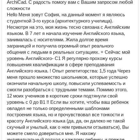
ArchiCad. С радость помогу вам с Вашим запросом любой
сложности
Hello Меня зовут София, на данный момент я являюсь
студенткой 3-го курса (архитектурного училища).
Несмотря на это, моя жизнь тесно связана с Английским
языком. В 7 лет я начала изучение Английского языка,
занималась с носителями. Жила долгое время
заграницей и получила огромный опыт реального
общения с людьми в реальных ситуациях. + Сейчас мой
уровень Английского- С1 Я регулярно прохожу курсы
повышения квалификации в сфере преподавания
Английского языка. ! Опыт репетиторства: 1,5 года Через
меня прошло множество школьников, которые успешно
окончили начальную школу, повысили успеваемость и
смогли разобраться с трудными темами. Помимо этого,
12 моих учеников в короткие сроки подтянули свой
уровень с 0 до В1 !! Если вы хотите, чтобы ваш ребенок
овладел не только определенными шаблонами
построения языка, но и прочувствовал все тонкости и
красоту Английского языка (да, да, он далеко не такой
скучный и унылый, как о нем привыкли отзываться), Вы
можете смело довериться мне. Я нахожу
индивидуальный подход к каждому ребенку, и прежде