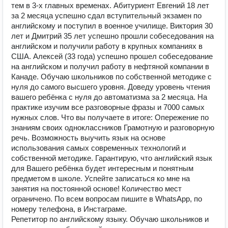
тем в 3-х главных временах. Абитуриент Евгений 18 лет
за 2 месяца успешно сдал вступительный экзамен по
английскому и поступил в военное училище. Виктория 30
лет и Дмитрий 35 лет успешно прошли собеседования на
английском и получили работу в крупных компаниях в
США. Алексей (33 года) успешно прошел собеседование
на английском и получил работу в нефтяной компании в
Канаде. Обучаю школьников по собственной методике с
нуля до самого высшего уровня. Доведу уровень чтения
вашего ребёнка c нуля до автоматизма за 2 месяца. На
практике изучим все разговорные фразы и 7000 самых
нужных слов. Что вы получаете в итоге: Опережение по
знаниям своих одноклассников Грамотную и разговорную
речь. Возможность выучить язык на основе
использования самых современных технологий и
собственной методике. Гарантирую, что английский язык
для Вашего ребёнка будет интересным и понятным
предметом в школе. Успейте записаться ко мне на
занятия на постоянной основе! Количество мест
ограничено. По всем вопросам пишите в WhatsApp, по
номеру телефона, в Инстаграме.
Репетитор по английскому языку. Обучаю школьников и