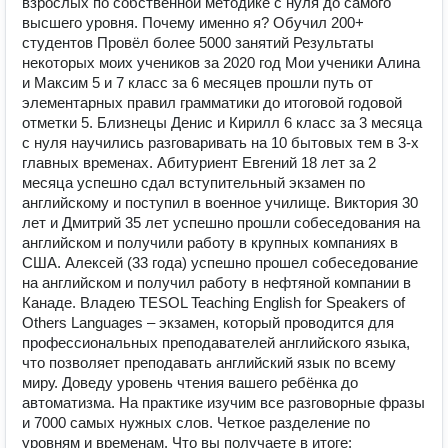
взрослых по собственной методике с нуля до самого
высшего уровня. Почему именно я? Обучил 200+
студентов Провёл более 5000 занятий Результаты
некоторых моих учеников за 2020 год Мои ученики Алина
и Максим 5 и 7 класс за 6 месяцев прошли путь от
элементарных правил грамматики до итоговой годовой
отметки 5. Близнецы Денис и Кирилл 6 класс за 3 месяца
с нуля научились разговаривать на 10 бытовых тем в 3-х
главных временах. Абитуриент Евгений 18 лет за 2
месяца успешно сдал вступительный экзамен по
английскому и поступил в военное училище. Виктория 30
лет и Дмитрий 35 лет успешно прошли собеседования на
английском и получили работу в крупных компаниях в
США. Алексей (33 года) успешно прошел собеседование
на английском и получил работу в нефтяной компании в
Канаде. Владею TESOL Teaching English for Speakers of
Others Languages – экзамен, который проводится для
профессиональных преподавателей английского языка,
что позволяет преподавать английский язык по всему
миру. Доведу уровень чтения вашего ребёнка до
автоматизма. На практике изучим все разговорные фразы
и 7000 самых нужных слов. Четкое разделение по
уровням и временам. Что вы получаете в итоге: