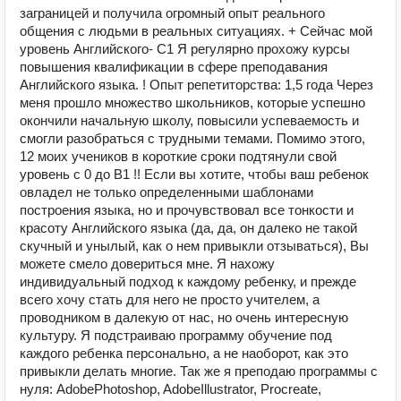
заграницей и получила огромный опыт реального
общения с людьми в реальных ситуациях. + Сейчас мой
уровень Английского- С1 Я регулярно прохожу курсы
повышения квалификации в сфере преподавания
Английского языка. ! Опыт репетиторства: 1,5 года Через
меня прошло множество школьников, которые успешно
окончили начальную школу, повысили успеваемость и
смогли разобраться с трудными темами. Помимо этого,
12 моих учеников в короткие сроки подтянули свой
уровень с 0 до В1 !! Если вы хотите, чтобы ваш ребенок
овладел не только определенными шаблонами
построения языка, но и прочувствовал все тонкости и
красоту Английского языка (да, да, он далеко не такой
скучный и унылый, как о нем привыкли отзываться), Вы
можете смело довериться мне. Я нахожу
индивидуальный подход к каждому ребенку, и прежде
всего хочу стать для него не просто учителем, а
проводником в далекую от нас, но очень интересную
культуру. Я подстраиваю программу обучение под
каждого ребенка персонально, а не наоборот, как это
привыкли делать многие. Так же я преподаю программы с
нуля: AdobePhotoshop, AdobeIllustrator, Procreate,