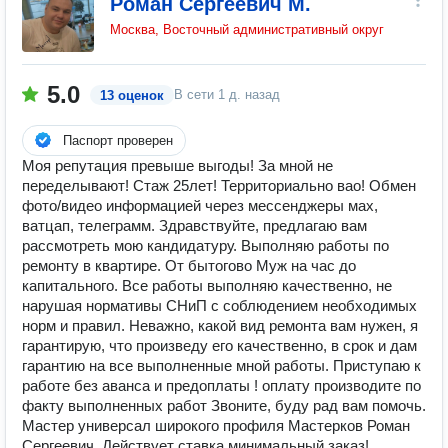
Роман Сергеевич М.
Москва, Восточный административный округ
5.0
В сети
1 д. назад
13 оценок
Паспорт проверен
Моя репутация превыше выгоды! За мной не
переделывают! Стаж 25лет! Территориально вао! Обмен
фото/видео информацией через мессенджеры мах,
ватцап, телеграмм. Здравствуйте, предлагаю вам
рассмотреть мою кандидатуру. Выполняю работы по
ремонту в квартире. От бытогово Муж на час до
капитального. Все работы выполняю качественно, не
нарушая нормативы СНиП с соблюдением необходимых
норм и правил. Неважно, какой вид ремонта вам нужен, я
гарантирую, что произведу его качественно, в срок и дам
гарантию на все выполненные мной работы. Приступаю к
работе без аванса и предоплаты ! оплату производите по
факту выполненных работ Звоните, буду рад вам помочь.
Мастер универсал широкого профиля Мастерков Роман
Сергеевич. Действует ставка минимальный заказ!