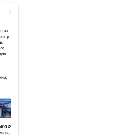
иным
пектр
в.
его
ную
нии,
400 ₽
ии на