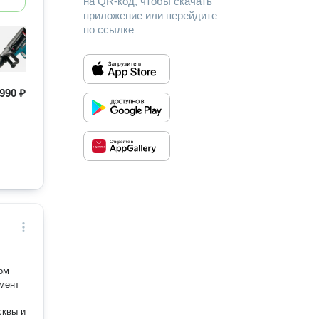
на QR-код, чтобы скачать
приложение или перейдите
по ссылке
990 ₽
бом
сквы и