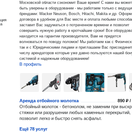
Московской области сэкономит Ваше время! С нами вы можете
быть уверены в оборудовании - мы работаем только с ведущ
брендами: Wacker Neuson, Bosch, Hitachi, Makita и др. Оформление
договора в удобном для Вас месте и оплата любыми способа
ация
на
заставит Вас задуматься о потраченном времени и позволит
совершить нужную работу в кротчайшие сроки! Все оборудование
находится на гарантии производителя, Вам не придется
волноваться по поводу поломок! Мы работаем как с Физическими,
так и с Юридическими лицами и приглашаем Вас присоединит
числу арендаторов которые уже давно пользуются нашей бон
системой и надежным оборудованием!
В профиль
Аренда отбойного молотка
890 ₽ 
Отбойный молоток - бетонолом, не заменим при выск
стяжки или разрушении любых каменных перекрытий,
позволит легко и быстро снять асфальт.
Ещё 78 услуг