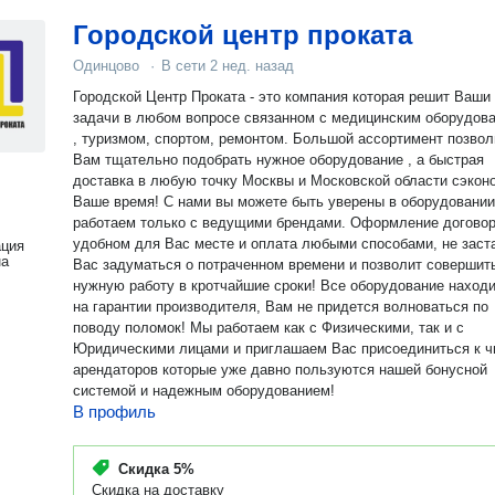
Городской центр проката
Одинцово
·
В сети
2 нед. назад
Городской Центр Проката - это компания которая решит Ваши
задачи в любом вопросе связанном с медицинским оборудов
, туризмом, спортом, ремонтом. Большой ассортимент позволит
Вам тщательно подобрать нужное оборудование , а быстрая
доставка в любую точку Москвы и Московской области сэкон
Ваше время! С нами вы можете быть уверены в оборудовании - мы
работаем только с ведущими брендами. Оформление договора в
удобном для Вас месте и оплата любыми способами, не заст
ация
на
Вас задуматься о потраченном времени и позволит совершит
нужную работу в кротчайшие сроки! Все оборудование находится
на гарантии производителя, Вам не придется волноваться по
поводу поломок! Мы работаем как с Физическими, так и с
Юридическими лицами и приглашаем Вас присоединиться к ч
арендаторов которые уже давно пользуются нашей бонусной
системой и надежным оборудованием!
В профиль
Скидка
5%
Скидка на доставку