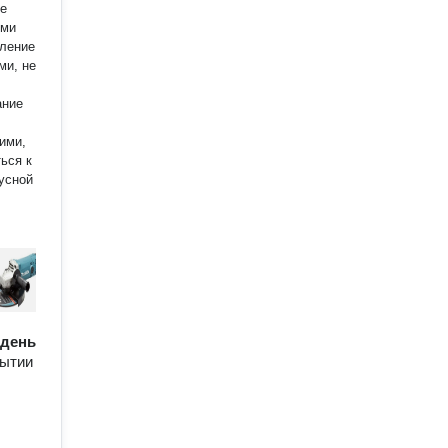
ими
ми, не
ься к
усной
/ день
рытии