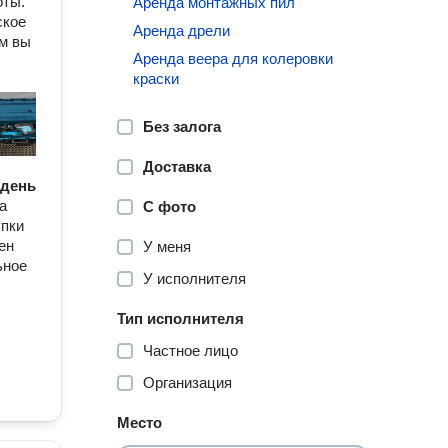
оты.
Аренда монтажных пил
ское
Аренда дрели
м вы
Аренда веера для колеровки
краски
Без залога
Доставка
/ день
а
С фото
упки
ен
У меня
ьное
У исполнителя
Тип исполнителя
Частное лицо
Организация
Место