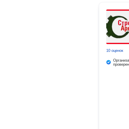
10 оценок
Организ
провере