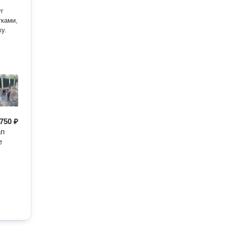
уг
у.
750 ₽
an
е