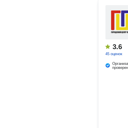
3.6
45 оценок
Организ
провере