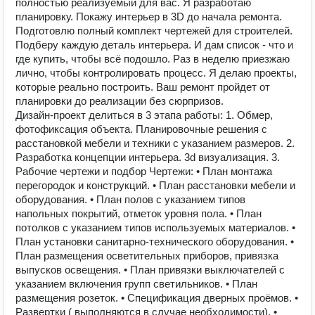
полностью реализуемый для вас. Я разработаю
планировку. Покажу интерьер в 3D до начала ремонта.
Подготовлю полный комплект чертежей для строителей.
Подберу каждую деталь интерьера. И дам список - что и
где купить, чтобы всё подошло. Раз в неделю приезжаю
лично, чтобы контролировать процесс. Я делаю проекты,
которые реально построить. Ваш ремонт пройдет от
планировки до реализации без сюрпризов.
Дизайн-проект делиться в 3 этапа работы: 1. Обмер,
фотофиксация объекта. Планировочные решения с
расстановкой мебели и техники с указанием размеров. 2.
Разработка концепции интерьера. 3d визуализация. 3.
Рабочие чертежи и подбор Чертежи: • План монтажа
перегородок и конструкций. • План расстановки мебели и
оборудования. • План полов с указанием типов
напольных покрытий, отметок уровня пола. • План
потолков с указанием типов используемых материалов. •
План установки санитарно-технического оборудования. •
План размещения осветительных приборов, привязка
выпусков освещения. • План привязки выключателей с
указанием включения групп светильников. • План
размещения розеток. • Спецификация дверных проёмов. •
Развертки ( выполняются в случае необходимости). •