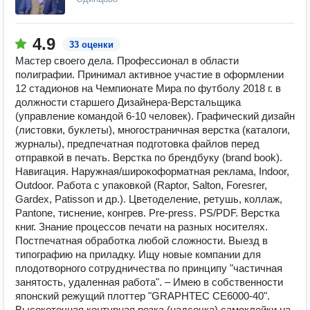
4.9
33 оценки
Мастер своего дела. Профессионал в области
полиграфии. Принимал активное участие в оформлении
12 стадионов на Чемпионате Мира по футболу 2018 г. в
должности старшего Дизайнера-Верстальщика
(управление командой 6-10 человек). Графический дизайн
(листовки, буклеты), многостраничная верстка (каталоги,
журналы), предпечатная подготовка файлов перед
отправкой в печать. Верстка по брендбуку (brand book).
Навигация. Наружная/широкоформатная реклама, Indoor,
Outdoor. Работа с упаковкой (Raptor, Salton, Foresrer,
Gardex, Patisson и др.). Цветоделение, ретушь, коллаж,
Pantone, тиснение, конгрев. Pre-press. PS/PDF. Верстка
книг. Знание процессов печати на разных носителях.
Постпечатная обработка любой сложности. Выезд в
типографию на приладку. Ищу новые компании для
плодотворного сотрудничества по принципу "частичная
занятость, удаленная работа". – Имею в собственности
японский режущий плоттер "GRAPHTEC CE6000-40".
Высокоточная контурная резка (надсечка) самоклейки на