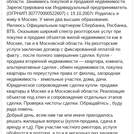
области. Занимаюсь покупкой и продажей недвижимости.
Зарегистрирована как Индивидуальный предприниматель
(ОГРНИП 307770000522607) с 19.10.2007г. Родилась и
живу в Москве. У меня два высших образования.
Являюсь Официальным партнером Сбербанка, Росбанка,
ВТБ. Оказываю широкий спектр риэлторских услуг при
покупке и продаже объектов жилой недвижимости как в
Москве, так и в Московской области. На риэлторские
услуги заключаю договор с фиксированной оплатой по
факту , после полного завершения сделки. Купля -
продажа вторичной недвижимости — квартира, комната,
альтернативные сделки , обмен недвижимости, покупка
квартиры по переуступке права от физлиц, загородная
недвижимость - земельные участки, дома, дачи.
Юридическое сопровождение сделки купли- продажи
квартиры в Москве и в Московской области. Реализация
объектов под ключ и сопровождение отдельных этапов
сделки. Проверка чистоты сделки. Обращайтесь , буду
рада помочь.
Добрый день, всем нам так или иначе приходилось
решать жилищные вопросы (купля-продажа, сдача в
аренду и т.д). При участии частного риелтора, услуги
обойдутся в полтора, а то и в несколько раз дешевле,