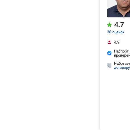
4.7
30 оценок
4.9
Паспорт
провере
Работае
договору