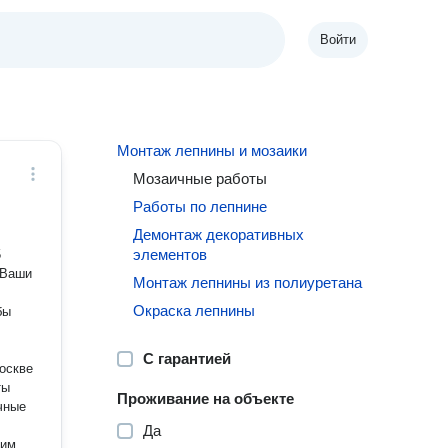
Войти
Монтаж лепнины и мозаики
Мозаичные работы
Работы по лепнине
Демонтаж декоративных
элементов
5
 Ваши
Монтаж лепнины из полиуретана
Окраска лепнины
бы
С гарантией
Москве
ты
Проживание на объекте
чные
Да
шим