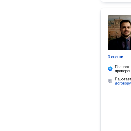
3 оценки
Паспорт
провере
Работае
договору