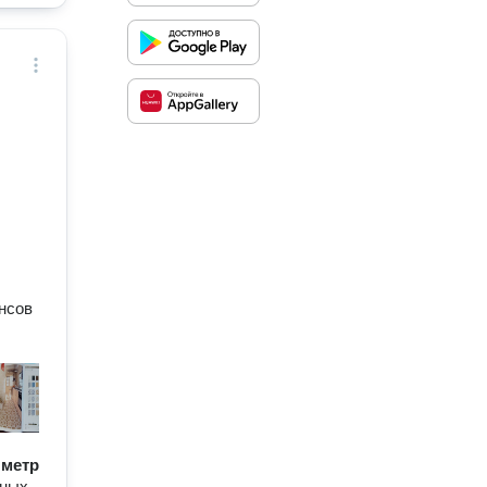
,
нсов
/ метр
чных