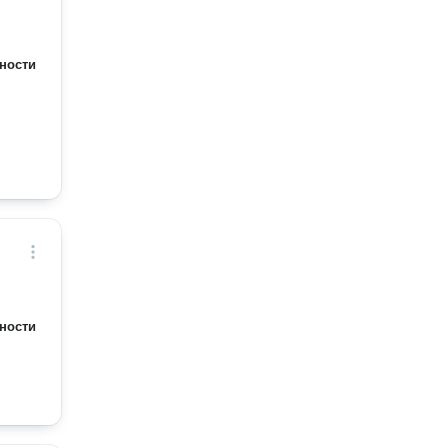
ности
ности