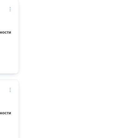
ности
ности