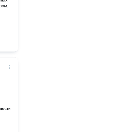
зам,
ности