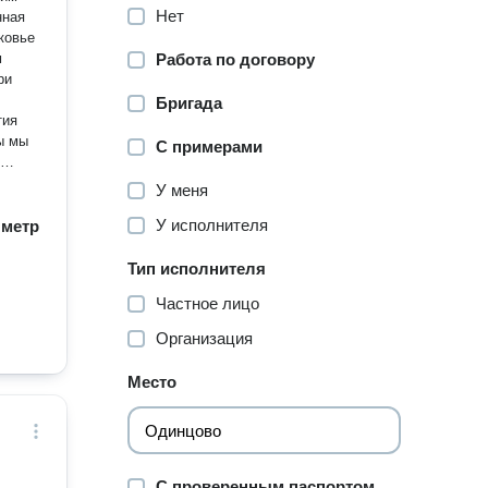
Нет
нная
ковье
Работа по договору
ри
Бригада
тия
ы мы
С примерами
У меня
У исполнителя
/ метр
Тип исполнителя
Частное лицо
Организация
Место
С проверенным паспортом