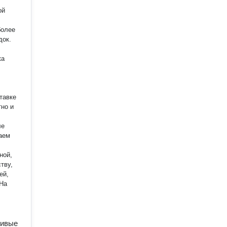
ой
более
док.
тавке
аем
ной,
тву,
ей,
сивые