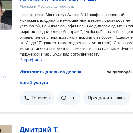
Москва и Московская область
Приветствую! Меня зовут Алексей. Я профессиональный
монтажник входных и межкомнатных дверей . Занимаюсь не 
установкой, но и являюсь официальным дилером одних из то
фирм по продаже дверей " Браво", "Velldoris" . Если Вы еще 
определились с покупкой , могу помочь с выбором . Сделку 
от "А" до "Я" (замер- покупка-доставка -установка). С товаром Вы
можете также ознакомиться самостоятельно на сайтах dveri.c
msk.velldoris.net . Буду рад сотрудничеству!
В профиль
н
Изготовить дверь из дерева
по договорён
т
по
Ещё 1 услуга
Телефон
Чат
Предложить заказ
Дмитрий Т.