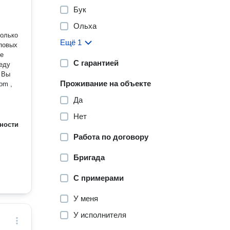
Бук
Ольха
только
Ещё 1
повых
не
С гарантией
веду
Проживание на объекте
om ,
Да
Нет
ности
Работа по договору
Бригада
С примерами
У меня
У исполнителя