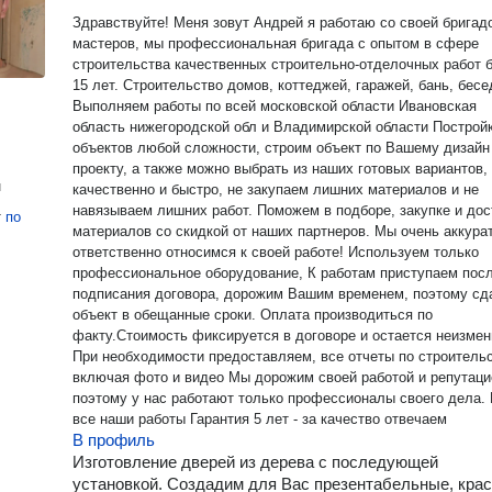
Здравствуйте! Меня зовут Андрей я работаю со своей бригад
мастеров, мы профессиональная бригада с опытом в сфере
строительства качественных строительно-отделочных работ 
15 лет. Строительство домов, коттеджей, гаражей, бань, бесе
Выполняем работы по всей московской области Ивановская
область нижегородской обл и Владимирской области Постройка
объектов любой сложности, строим объект по Вашему дизайн
проекту, а также можно выбрать из наших готовых вариантов,
н
качественно и быстро, не закупаем лишних материалов и не
навязываем лишних работ. Поможем в подборе, закупке и дос
т
по
материалов со скидкой от наших партнеров. Мы очень аккуратно и
ответственно относимся к своей работе! Используем только
профессиональное оборудование, К работам приступаем после
подписания договора, дорожим Вашим временем, поэтому сд
объект в обещанные сроки. Оплата производиться по
факту.Стоимость фиксируется в договоре и остается неизмен
При необходимости предоставляем, все отчеты по строительс
включая фото и видео Мы дорожим своей работой и репутаци
поэтому у нас работают только профессионалы своего дела. На
все наши работы Гарантия 5 лет - за качество отвечаем
В профиль
Изготовление дверей из дерева с последующей
установкой. Создадим для Вас презентабельные, кра