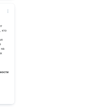
ет
, кто
ых
в
 на
ых
ности