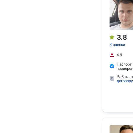
3.8
3 оценки
4.9
Паспорт
провере
Работае
договору