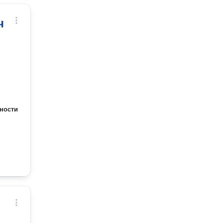
ч
ности