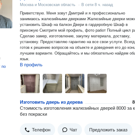
Москва и Московская область
·
В сети
8 ч. назад
Приветствую. Меня зовут Дмитрий и я профессионально
занимаюсь жалюзийными дверками Жалюзийные дверки мож
установить Шкаф на балкон Двери в гардеробную Шкаф в
прихожую Смотрите мой профиль, фото работ Полный цикл ра
Сделаю замер, изготовление, закупку материала, доставку,
установку. Предоставляю гарантию на все свои услуги. Всегда
готов к решению вопросов на объекте и доведения его до конц
лучшем варианте. Обращайтесь и мы обязательно найдем о
н
язык.
В профиль
т
по
Изготовить дверь из дерева
8
Стоимость изготовления жалюзийных дверей 8000 за к
без покраски
Телефон
Чат
Предложить заказ