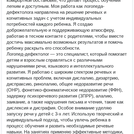
комфортной обстановке, что делает процесс обучения
легким и доступным. Моя работа как логопеда-
дефектолога направлена на решение речевых и
когнитивных задач с учетом индивидуальных
потребностей каждого ребенка. Я создаю
доброжелательную и поддерживающую атмосферу,
работаю в тесном контакте с родителями, чтобы вместе
достичь максимально возможных результатов и помочь
ребенку раскрыть его способности.
Логопед-дефектолог — это специалист, который помогает
детям и взрослым справляться с различными
нарушениями речи, языкового и интеллектуального
развития. Я работаю с широким спектром речевых и
когнитивных проблем, включая дислалию, дизартрию,
диспраксию, ринолалию, общее недоразвитие речи
(ОНР), фонетико-фонематическое недоразвитие (ФФН),
задержку психоречевого развития (ЗПРР), алалию,
заикание, а также нарушения письма и чтения, такие как
дислексия и дисграфия. Особое внимание уделяю
запуску речи у детей с 3-х лет. Использую творческий и
индивидуальный подход, чтобы увлечь ребенка в
процесс обучения и развить необходимые речевые
навыки. На занятиях применяю эффективные методики,