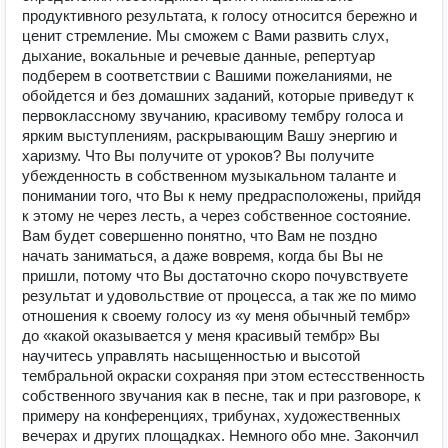
продуктивного результата, к голосу относится бережно и
ценит стремление. Мы сможем с Вами развить слух,
дыхание, вокальные и речевые данные, репертуар
подберем в соответствии с Вашими пожеланиями, не
обойдется и без домашних заданий, которые приведут к
первоклассному звучанию, красивому тембру голоса и
ярким выступлениям, раскрывающим Вашу энергию и
харизму. Что Вы получите от уроков? Вы получите
убежденность в собственном музыкальном таланте и
понимании того, что Вы к нему предрасположены, прийдя
к этому не через лесть, а через собственное состояние.
Вам будет совершенно понятно, что Вам не поздно
начать заниматься, а даже вовремя, когда бы Вы не
пришли, потому что Вы достаточно скоро почувствуете
результат и удовольствие от процесса, а так же по мимо
отношения к своему голосу из «у меня обычный тембр»
до «какой оказывается у меня красивый тембр» Вы
научитесь управлять насыщенностью и высотой
тембральной окраски сохраняя при этом естесственность
собственного звучания как в песне, так и при разговоре, к
примеру на конференциях, трибунах, художественных
вечерах и других площадках. Немного обо мне. Закончил