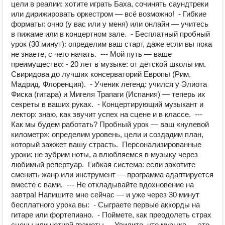
цели в реалии: хотите играть Баха, сочинять саундтреки
или дирижировать оркестром — всё возможно! - Гибкие
форматы: очно (у вас или у меня) или онлайн — учитесь
в пижаме или в концертном зале. - Бесплатный пробный
урок (30 минут): определим ваш старт, даже если вы пока
не знаете, с чего начать. --- Мой путь — ваше
преимущество: - 20 лет в музыке: от детской школы им.
Свиридова до лучших консерваторий Европы (Рим,
Мадрид, Флоренция). - Ученик легенд: учился у Элиота
Фиска (гитара) и Мигеля Трапаги (Испания) — теперь их
секреты в ваших руках. - Концертирующий музыкант и
лектор: знаю, как звучит успех на сцене и в классе. ---
Как мы будем работать? Пробный урок — ваш «нулевой
километр»: определим уровень, цели и создадим план,
который зажжет вашу страсть. Персонализированные
уроки: не зубрим ноты, а влюбляемся в музыку через
любимый репертуар. Гибкая система: если захотите
сменить жанр или инструмент — программа адаптируется
вместе с вами. --- Не откладывайте вдохновение на
завтра! Напишите мне сейчас — и уже через 30 минут
бесплатного урока вы: - Сыграете первые аккорды на
гитаре или фортепиано. - Поймете, как преодолеть страх
сцены или нотной грамоты. - Увидите, что музыка — это