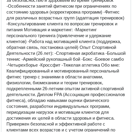
за безопасностью и здоровьем во время тренировок
-Особенности занятий фитнесом при ограничениях по
состоянию здоровья (корректировка программ) -Фитнес
для различных возрастных групп (адаптация тренировок)
-Консультирование клиента по вопросам тренировок и
питания Мотивация и маркетинг: -Маркетинг
персонального тренинга (привлечение и удержание
клиентов) -Работа над мотивацией клиента (поддержка,
обратная связь, постановка целей) Опыт Спортивной
Деятельности (26 лет): -Спортивная акробатика -Большой
теннис -Армейский рукопашный бой -Бокс -Боевое самбо
-Четырехборье -Кроссфит -Тяжелая атлетика Обо мне:
Квалифицированный и мотивированный персональный
фитнес тренер с знаниями в области анатомии,
физиологии, биомеханики и теории тренировок,
подкрепленными 26-летним опытом активной спортивной
деятельности. Диплом FPA (Ассоциация профессионалов
фитнеса), обладаю навыками оценки физического
состояния, разработки индивидуальных программ,
периодизации нагрузок и мотивации клиентов для
достижения их целей в области здоровья и фитнеса.
Привержен безопасной и эффективной работе с
клиентами всех возрастов и с учетом ограничений по