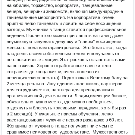
на юбилей, торжество, корпоратив, танцевальные
вечера, вечеринки знакомств, включая международные
танцевальные мероприятия. На корпоративе очень
приятно легко танцевать и ловить на себе восхищение
взгляды. Мужчинам в танце ставится профессиональное
ведение. После этого можно приглашать на танец даже
неумеющую тануевать девушку и "лавры" восхищение
женского пола вам гаранитрованы. Это богатство , когда
владеешь своим собственным телом и получаешь от
него позитивные эмоции. Эта роскошь останется с вами
на всю жизнь! Хорошо отработанные навыки тело
сохраняет до конца жизни, очень полезно их
периодически освежать)). Подготовка к Венскому балу за
2 месяца реальна. Ищу единомышленников, партнеров
для сотрудничества, партнера для преподавания и
организационной деятельности. Людям,имеющим бизнес,
обязательно нужно место , где можно пообщаться,
отдохнуть и блеснуть красивыми нарядами.. хотя бы раз
в 2 месяца)). Уникальные приемы обучения , легко
расстанцовывают мужчин с первого раза даже в 60 лет.
Женщины от мужчин в танце получают ни с чем не
сравнимое неимоверное удовольствие. Мужественность