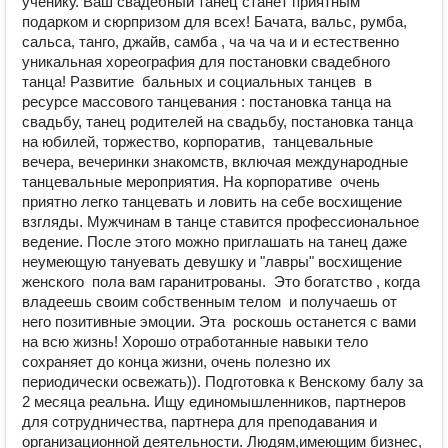
ученику. Ваш свадебный танец станет приятным
подарком и сюрпризом для всех! Бачата, вальс, румба,
сальса, танго, джайв, самба , ча ча ча и и естественно
уникальная хореография для постановки свадебного
танца! Развитие бальных и социальных танцев в
ресурсе массового танцевания : постановка танца на
свадьбу, танец родителей на свадьбу, постановка танца
на юбилей, торжество, корпоратив, танцевальные
вечера, вечеринки знакомств, включая международные
танцевальные мероприятия. На корпоративе очень
приятно легко танцевать и ловить на себе восхищение
взгляды. Мужчинам в танце ставится профессиональное
ведение. После этого можно приглашать на танец даже
неумеющую тануевать девушку и "лавры" восхищение
женского пола вам гаранитрованы. Это богатство , когда
владеешь своим собственным телом и получаешь от
него позитивные эмоции. Эта роскошь останется с вами
на всю жизнь! Хорошо отработанные навыки тело
сохраняет до конца жизни, очень полезно их
периодически освежать)). Подготовка к Венскому балу за
2 месяца реальна. Ищу единомышленников, партнеров
для сотрудничества, партнера для преподавания и
организационной деятельности. Людям,имеющим бизнес,