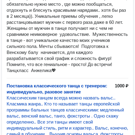
обязательно нужно место , где можно пообщаться,
отдохнуть и блеснуть красивыми нарядами.. хотя бы раз
в 2 месяца)). Уникальные приемы обучения , легко
расстанцовывают мужчин с первого раза даже в 60 лет.
Женщины от мужчин в танце получают ни с чем не
сравнимое неимоверное удовольствие. Мужественность
в танце - вот уникальное качество моих учеников
сильного пола. Мечты сбываются! Подготовка к
Венскому балу начинается, для каждого
разрабатывается свой график и сложность фигур!
Помните, что все гениальное - просто! До встречи!
Танцкласс Анжелика💖
Постановка классического танца с тренером:
1000 ₽
индивидуально, разовое занятие
Классическим танцем всегда можно назвать вальс..
Класмика жанра.. Кто то называет танцы европейской
программы бальных танцев классическими: медленный
вальс, венский вальс, танго, фокстроты . Одно скажу
определенно.. Все эти танцы имеют свой
индивидуальный стиль, ритм и характер.. Вальс, конечно,
самый в обучении... Выучив основы вальса, фокстроты