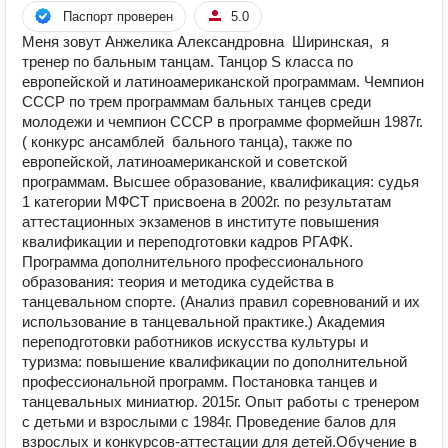
Паспорт проверен
5.0
Меня зовут Анжелика Александровна Ширинская, я
тренер по бальным танцам. Танцор S класса по
европейской и латиноамериканской программам. Чемпион
СССР по трем программам бальных танцев среди
молодежи и чемпион СССР в программе формейшн 1987г.
( конкурс ансамблей бального танца), также по
европейской, латиноамериканской и советской
программам. Высшее образование, квалификация: судья
1 категории МФСТ присвоена в 2002г. по результатам
аттестационных экзаменов в институте повышения
квалификации и переподготовки кадров РГАФК.
Программа дополнительного профессионального
образования: теория и методика судейства в
танцевальном спорте. (Анализ правил соревнований и их
использование в танцевальной практике.) Академия
переподготовки работников искусства культуры и
туризма: повышение квалификации по дополнительной
профессиональной программ. Постановка танцев и
танцевальных миниатюр. 2015г. Опыт работы с тренером
с детьми и взрослыми с 1984г. Проведение балов для
взрослых и конкурсов-аттестации для детей.Обучение в