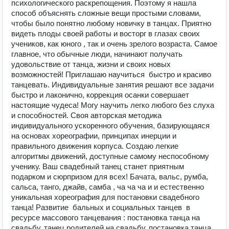
психологического раскрепощения. Поэтому я нашла
способ объяснять сложные вещи простыми словами,
чтобы было понятно любому новичку в танцах. Приятно
видеть плоды своей работы и восторг в глазах своих
учеников, как юного , так и очень зрелого возраста. Самое
главное, что обычные люди, начинают получать
удовольствие от танца, жизни и своих новых
возможностей! Приглашаю научиться быстро и красиво
танцевать. Индивидуальные занятия решают все задачи
быстро и лаконично, коррекция осанки совершает
настоящие чудеса! Могу научить легко любого без слуха
и способностей. Своя авторская методика
индивидуального ускоренного обучения, базирующаяся
на основах хореографии, принципах инерции и
правильного движения корпуса. Создаю легкие
алгоритмы движений, доступные самому неспособному
ученику. Ваш свадебный танец станет приятным
подарком и сюрпризом для всех! Бачата, вальс, румба,
сальса, танго, джайв, самба , ча ча ча и и естественно
уникальная хореография для постановки свадебного
танца! Развитие бальных и социальных танцев в
ресурсе массового танцевания : постановка танца на
свадьбу, танец родителей на свадьбу, постановка танца