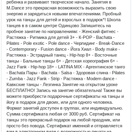
ребенка и развивают творческое начало. Занятия в
M.Dance это прекрасная возможность выразить свою
энергию и зарядиться новыми впечатлениями. Пробный
урок на танцы для детей и взрослых в подарок*! Школа
танцев в в самом центре Одинцово Запишитесь на
пробное занятие по направлениям: - Женский фитнес -
Растяжка - Ритмика для детей 3+ - К-РОР - Bachata -
Pilates - Pole exotic - Pole dance - Черлидинг - Break-Dance
- Contemporary - Fusion dance - Йога Хиал - Body make -
Растяжка - Эстрадный танец - Hip-hop 8+ - Восточные
танцы - Бальные танцы 6+ - Детская хореография 6+ -
Jazz Fank - Hip-hop 18+ - LATINA MIX - Аргентинское танго
- Bachata Пары - Bachata - Salsa - Здоровая спина - Pilates
- Zumba - Jazz Fank - Strip - Растяжка - Modern dance -
Кавкские танцы - Лезгинка Занятие на открытом уроке
БЕСПЛАТНО! Запись на занятие обязательна! Также вы
можете приобрести подарочные сертификаты на танцы и
йогу в подарок для двоих, или для одного человека.
Формат занятий доступен в группах, или индивидуально.
Сумма сертификата любая от 3000 руб. Сертификат на
танцы это прекрасный подарок на любой праздник, или
просто без повода. Сертификат именной и отправляется
вам в электронном виде с возможностью печати на