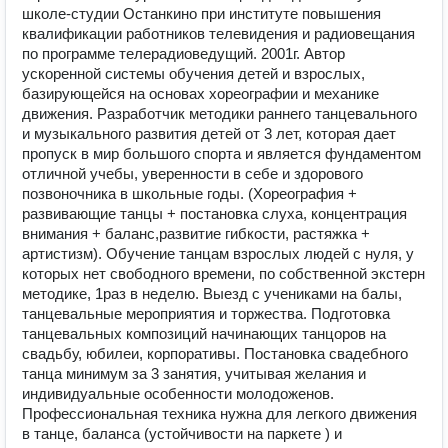
школе-студии Останкино при институте повышения
квалификации работников телевидения и радиовещания
по программе телерадиоведущий. 2001г. Автор
ускоренной системы обучения детей и взрослых,
базирующейся на основах хореографии и механике
движения. Разработчик методики раннего танцевального
и музыкального развития детей от 3 лет, которая дает
пропуск в мир большого спорта и является фундаментом
отличной учебы, уверенности в себе и здорового
позвоночника в школьные годы. (Хореография +
развивающие танцы + постановка слуха, концентрация
внимания + баланс,развитие гибкости, растяжка +
артистизм). Обучение танцам взрослых людей с нуля, у
которых нет свободного времени, по собственной экстерн
методике, 1раз в неделю. Выезд с учениками на балы,
танцевальные мероприятия и торжества. Подготовка
танцевальных композиций начинающих танцоров на
свадьбу, юбилеи, корпоративы. Постановка свадебного
танца минимум за 3 занятия, учитывая желания и
индивидуальные особенности молодоженов.
Профессиональная техника нужна для легкого движения
в танце, баланса (устойчивости на паркете ) и