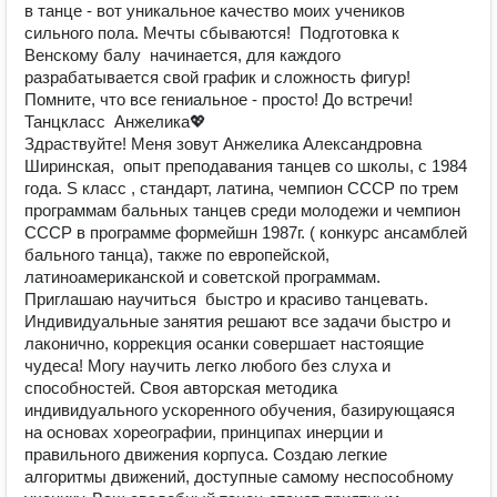
в танце - вот уникальное качество моих учеников
сильного пола. Мечты сбываются! Подготовка к
Венскому балу начинается, для каждого
разрабатывается свой график и сложность фигур!
Помните, что все гениальное - просто! До встречи!
Танцкласс Анжелика💖
Здраствуйте! Меня зовут Анжелика Александровна
Ширинская, опыт преподавания танцев со школы, с 1984
года. S класс , стандарт, латина, чемпион СССР по трем
программам бальных танцев среди молодежи и чемпион
СССР в программе формейшн 1987г. ( конкурс ансамблей
бального танца), также по европейской,
латиноамериканской и советской программам.
Приглашаю научиться быстро и красиво танцевать.
Индивидуальные занятия решают все задачи быстро и
лаконично, коррекция осанки совершает настоящие
чудеса! Могу научить легко любого без слуха и
способностей. Своя авторская методика
индивидуального ускоренного обучения, базирующаяся
на основах хореографии, принципах инерции и
правильного движения корпуса. Создаю легкие
алгоритмы движений, доступные самому неспособному