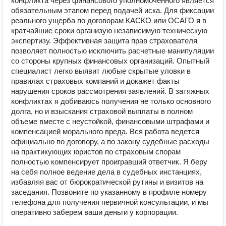
конфликта через финансового уполномоченного является
обязательным этапом перед подачей иска. Для фиксации
реального ущерба по договорам КАСКО или ОСАГО я в
кратчайшие сроки организую независимую техническую
экспертизу. Эффективная защита прав страхователя
позволяет полностью исключить расчетные манипуляции
со стороны крупных финансовых организаций. Опытный
специалист легко выявит любые скрытые уловки в
правилах страховых компаний и докажет факты
нарушения сроков рассмотрения заявлений. В затяжных
конфликтах я добиваюсь получения не только основного
долга, но и взыскания страховой выплаты в полном
объеме вместе с неустойкой, финансовыми штрафами и
компенсацией морального вреда. Вся работа ведется
официально по договору, а по закону судебные расходы
на практикующих юристов по страховым спорам
полностью компенсирует проигравший ответчик. Я беру
на себя полное ведение дела в судебных инстанциях,
избавляя вас от бюрократической рутины и визитов на
заседания. Позвоните по указанному в профиле номеру
телефона для получения первичной консультации, и мы
оперативно заберем ваши деньги у корпорации.