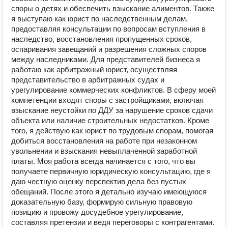
споры о детях и обеспечить взыскание алиментов. Также
я выступаю как юрист по наследственным делам,
предоставляя консультации по вопросам вступления в
наследство, восстановления пропущенных сроков,
оспаривания завещаний и разрешения сложных споров
между наследниками. Для представителей бизнеса я
работаю как арбитражный юрист, осуществляя
представительство в арбитражных судах и
урегулирование коммерческих конфликтов. В сферу моей
компетенции входят споры с застройщиками, включая
взыскание неустойки по ДДУ за нарушение сроков сдачи
объекта или наличие строительных недостатков. Кроме
того, я действую как юрист по трудовым спорам, помогая
добиться восстановления на работе при незаконном
увольнении и взыскания невыплаченной заработной
платы. Моя работа всегда начинается с того, что вы
получаете первичную юридическую консультацию, где я
даю честную оценку перспектив дела без пустых
обещаний. После этого я детально изучаю имеющуюся
доказательную базу, формирую сильную правовую
позицию и провожу досудебное урегулирование,
составляя претензии и ведя переговоры с контрагентами.