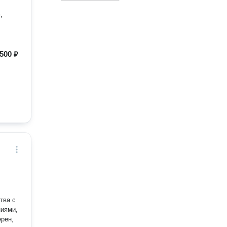
,
500 ₽
тва с
ниями,
ерен,