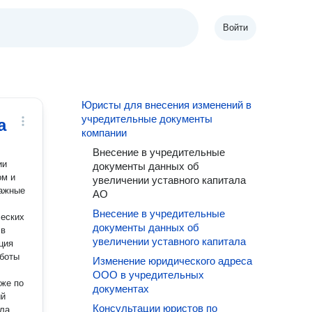
Войти
Юристы для внесения изменений в
учредительные документы
а
компании
Внесение в учредительные
документы данных об
ом и
увеличении уставного капитала
АО
Внесение в учредительные
ческих
документы данных об
 в
увеличении уставного капитала
Изменение юридического адреса
ООО в учредительных
же по
документах
Консультации юристов по
ела