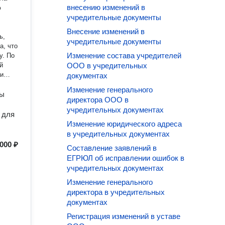
внесению изменений в
учредительные документы
Внесение изменений в
учредительные документы
Изменение состава учредителей
 По
й
ООО в учредительных
документах
Изменение генерального
ты
директора ООО в
учредительных документах
 для
Изменение юридического адреса
в учредительных документах
 000 ₽
Составление заявлений в
ЕГРЮЛ об исправлении ошибок в
учредительных документах
Изменение генерального
директора в учредительных
документах
Регистрация изменений в уставе