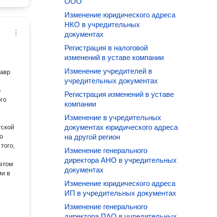
ООО
Изменение юридического адреса
НКО в учредительных
документах
Регистрация в налоговой
изменений в уставе компании
Изменение учредителей в
лавр
учредительных документах
Ф
о
Регистрация изменений в уставе
ого
компании
Изменение в учредительных
документах юридического адреса
тской
о
на другой регион
того,
Изменение генерального
директора АНО в учредительных
 этом
документах
ми в
Изменение юридического адреса
ИП в учредительных документах
Изменение генерального
директора ПАО в учредительных