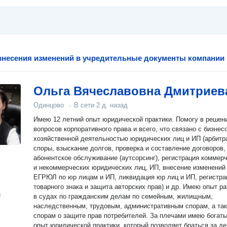
несения изменений в учредительные документы компании
Ольга Вячеславовна Дмитриев
Одинцово
·
В сети
2 д. назад
Имею 12 летний опыт юридической практики. Помогу в решении
вопросов корпоративного права и всего, что связано с бизнес
хозяйственной деятельностью юридических лиц и ИП (арбитражные
споры, взыскание долгов, проверка и составление договоров,
абонентское обслуживание (аутсорсинг), регистрация коммер
и некоммерческих юридических лиц, ИП, внесение изменений
ЕГРЮЛ по юр лицам и ИП, ликвидация юр лиц и ИП, регистрация
товарного знака и защита авторских прав) и др. Имею опыт работы
н
в судах по гражданским делам по семейным, жилищным,
наследственным, трудовым, административным спорам, а так
спорам о защите прав потребителей. За плечами имею богатый
опыт юридической практики, который позволяет браться за д