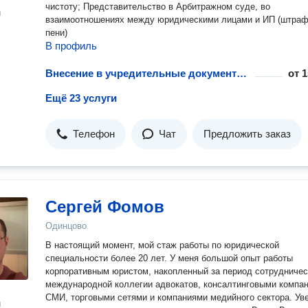
чистоту; Представительство в Арбитражном суде, во
н
взаимоотношениях между юридическими лицами и ИП (штраф
пени)
В профиль
Внесение в учредительные документы данных об увеличении уставного капитала АО
от
1
Ещё 23 услуги
Телефон
Чат
Предложить заказ
Сергей Фомов
Одинцово
В настоящий момент, мой стаж работы по юридической
специальности более 20 лет. У меня большой опыт работы
корпоративным юристом, накопленный за период сотрудничес
международной коллегии адвокатов, консалтинговыми компа
СМИ, торговыми сетями и компаниями медийного сектора. Ув
н