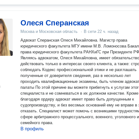
Олеся Сперанская
Москва и Московская область
·
В сети
22 ч. назад
Адвокат Сперанская Олеся Михайловна. Магистр права
юридического факультета МГУ имени М.В. Ломоносова Бака
права юридического факультета РАНХиГС при Президенте Р
Являясь адвокатом, Олеся Михайловна, имеет обязательств
действовать только в интересах своего клиента, а также: стр
соблюдать Кодекс профессиональной этики и не разглашать
полученные от доверителя сведения, раз в несколько лет
проходить квалификационные экзамены, быть членом адвока
н
палаты По этой причине вы можете прибегнуть к услугам этог
специалиста и не сомневаться в их должном качестве. Кроме 
благодаря ордеру адвокат имеет право быть допущенным к
судопроизводству, и без весомых оснований ему не вправе в
отказать. Специалист может помочь с возникшими трудностя
сфере арбитражного процессуального, военного, уголовного и
семейного права.
В профиль