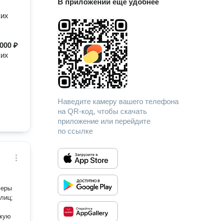
В приложении еще удобнее
ких
000 ₽
ких
Наведите камеру вашего телефона
на QR-код, чтобы скачать
приложение или перейдите
по ссылке
лиц;
скую