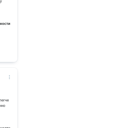
му
ности
легче
нно