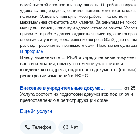
самой высокой сложности и запутанности. От работы получаю
удовольствие, радуюсь, если моя помощь кому-то оказалась
полезной. Основные принципы моей работы – качество и
максимальная открытость для клиента. За деньгами не гонюсь,
моя цель - помощь клиенту и удовольствие от работы. Уверена, что
приоритет в работе должен отдаваться качеству, а не гонорару.
спорным ситуациям, когда решение вопроса 50/50, даю полны
расклад - решение вы принимаете сами. Простые консультации
В профиль
бесплатны. Звоните!
Внесу изменения в ЕГРЮЛ и учредительные докумен
вашей компании, помогу со сменой участников и
юридического адреса, подготовлю документы (формы)
регистрации изменений в ИФНС
Внесение в учредительные документы данных об увеличении уставного капитала АО
от
25
Услуга состоит из подготовки документов под ключ и
предоставлению в регистрирующий орган.
Ещё 24 услуги
Телефон
Чат