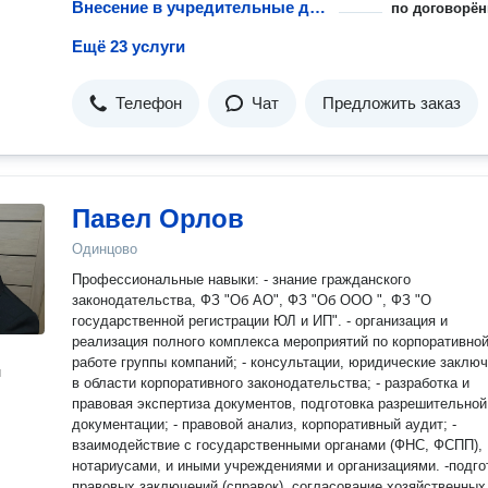
Внесение в учредительные документы данных об увеличении уставного капитала АО
по договорён
Ещё 23 услуги
Телефон
Чат
Предложить заказ
Павел Орлов
Одинцово
Профессиональные навыки: - знание гражданского
законодательства, ФЗ "Об АО", ФЗ "Об ООО ", ФЗ "О
государственной регистрации ЮЛ и ИП". - организация и
реализация полного комплекса мероприятий по корпоративно
работе группы компаний; - консультации, юридические заклю
н
в области корпоративного законодательства; - разработка и
правовая экспертиза документов, подготовка разрешительной
документации; - правовой анализ, корпоративный аудит; -
взаимодействие с государственными органами (ФНС, ФСПП),
нотариусами, и иными учреждениями и организациями. -подготовка
правовых заключений (справок), согласование хозяйственных