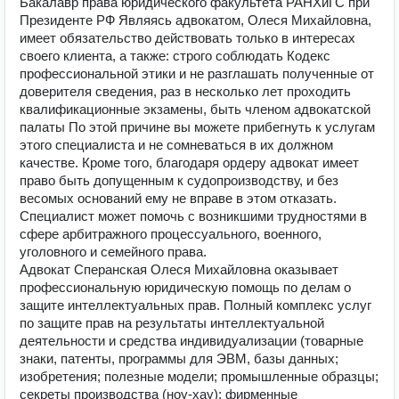
Бакалавр права юридического факультета РАНХиГС при
Президенте РФ Являясь адвокатом, Олеся Михайловна,
имеет обязательство действовать только в интересах
своего клиента, а также: строго соблюдать Кодекс
профессиональной этики и не разглашать полученные от
доверителя сведения, раз в несколько лет проходить
квалификационные экзамены, быть членом адвокатской
палаты По этой причине вы можете прибегнуть к услугам
этого специалиста и не сомневаться в их должном
качестве. Кроме того, благодаря ордеру адвокат имеет
право быть допущенным к судопроизводству, и без
весомых оснований ему не вправе в этом отказать.
Специалист может помочь с возникшими трудностями в
сфере арбитражного процессуального, военного,
уголовного и семейного права.
Адвокат Сперанская Олеся Михайловна оказывает
профессиональную юридическую помощь по делам о
защите интеллектуальных прав. Полный комплекс услуг
по защите прав на результаты интеллектуальной
деятельности и средства индивидуализации (товарные
знаки, патенты, программы для ЭВМ, базы данных;
изобретения; полезные модели; промышленные образцы;
секреты производства (ноу-хау); фирменные