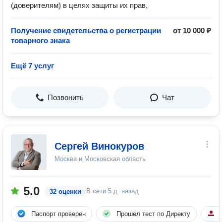
(доверителям) в целях защиты их прав,
Получение свидетельства о регистрации
от 10 000 ₽
товарного знака
Ещё 7 услуг
Позвонить
Чат
Сергей Винокуров
Москва и Московская область
5.0
В сети
5 д. назад
32 оценки
Паспорт проверен
Прошёл тест по Директу
5