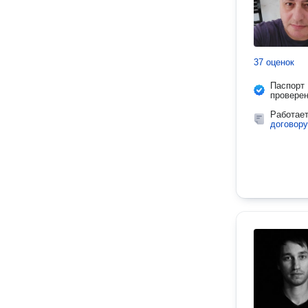
37 оценок
Паспорт
провере
Работае
договору