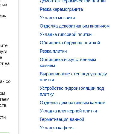
Демонтаж керамической плитки
ение
Резка керамогранита
Укладка мозаики
Отделка декоративным кирпичом
Укладка гипсовой плитки
Облицовка бордюра плиткой
ните
Резка плитки
луги
е
Облицовка искусственным
от на
камнем
Выравнивание стен под укладку
плитки
ак со
Устройство гидроизоляции под
бом
плитку
итаем
Отделка декоративным камнем
ств.
Укладка клинкерной плитки
сти
Герметизация ванной
Укладка кафеля