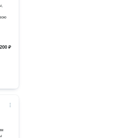
ы,
свою
200 ₽
им
ы