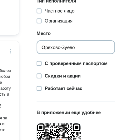
Тип исполнителя
Частное лицо
Организация
Место
С проверенным паспортом
 более
Скидки и акции
любой
е
Работает сейчас
Работу
сть и
В
В приложении еще удобнее
я за
а и
это