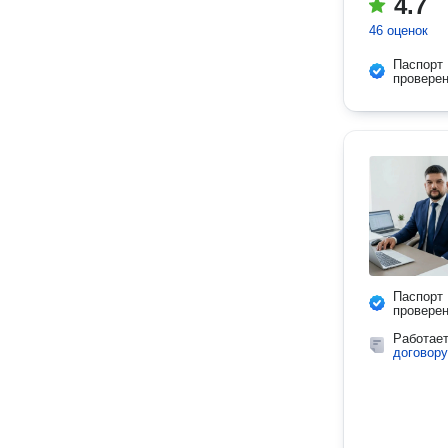
4.7
46 оценок
Паспорт
провере
Паспорт
провере
Работае
договору