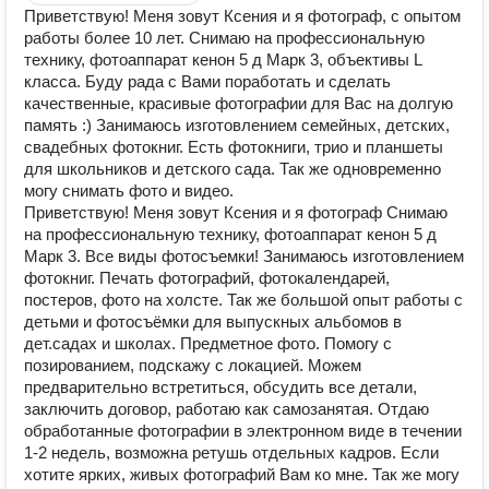
Приветствую! Меня зовут Ксения и я фотограф, с опытом
работы более 10 лет. Снимаю на профессиональную
технику, фотоаппарат кенон 5 д Марк 3, объективы L
класса. Буду рада с Вами поработать и сделать
качественные, красивые фотографии для Вас на долгую
память :) Занимаюсь изготовлением семейных, детских,
свадебных фотокниг. Есть фотокниги, трио и планшеты
для школьников и детского сада. Так же одновременно
могу снимать фото и видео.
Приветствую! Меня зовут Ксения и я фотограф Снимаю
на профессиональную технику, фотоаппарат кенон 5 д
Марк 3. Все виды фотосъемки! Занимаюсь изготовлением
фотокниг. Печать фотографий, фотокалендарей,
постеров, фото на холсте. Так же большой опыт работы с
детьми и фотосъёмки для выпускных альбомов в
дет.садах и школах. Предметное фото. Помогу с
позированием, подскажу с локацией. Можем
предварительно встретиться, обсудить все детали,
заключить договор, работаю как самозанятая. Отдаю
обработанные фотографии в электронном виде в течении
1-2 недель, возможна ретушь отдельных кадров. Если
хотите ярких, живых фотографий Вам ко мне. Так же могу