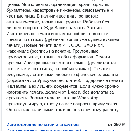
ценам. Мои клиенты : организации. врачи, юристы,
бухгалтеры, кадастровые инженеры, самозанятые и
частные лица. В наличии все виды оснасток:
автоматические, карманные, ручные. Работаю без
лишних вопросов. Жду Ваших заказов. Звоните
Изготавливаю печати и штампы любой сложности.
Печати по оттиску (дубликат, копия уже существующей
печати). Новые печати для ИП, ООО, ЗАО и т.п.
Факсимиле (роспись на печати). Треугольные,
прямоугольные, штампы любых форматов. Печати
врачам. Иностранные печати и штампы (делаются как
новые так и по оттиску, на любых языках). Печати с
рисунками, логотипами, любые графические элементы
(обработка лого/рисунка бесплатно). Подарочные печати
и штампы. Без лишних документов. Если нужно срочно
изготовить печать, делаем от 1 часа, без доплаты за
срочность. Звоните или пишите на Whats App,
проконсультирую, отвечу на все вопросы, приму заказ.
Оплата как наличными, так и по безналичному расчету.
Изготовление печатей и штампов
от 250 ₽
Изготавливаем печати и штампы любой сложности. -