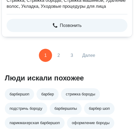
Стрижка, Стрижка бороды, Стрижка машинкой, Удаление
волос, Укладка, Уходовые процедуры для лица
Позвонить
1
2
3
Далее
Люди искали похожее
барбершоп
барбер
стрижка бороды
подстричь бороду
барбершопы
барбер шоп
парикмахерская барбершоп
оформление бороды