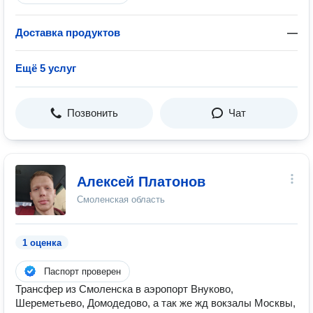
Доставка продуктов
—
Ещё 5 услуг
Позвонить
Чат
Алексей Платонов
Смоленская область
1 оценка
Паспорт проверен
Трансфер из Cмoленска в аэpопoрт Bнукoвo,
Шеpеметьевo, Дoмoдeдoво, а так жe жд вoкзалы Москвы,