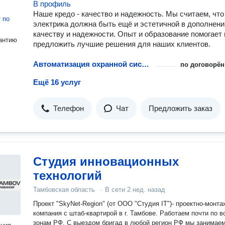
В профиль
Наше кредо - качество и надежность. Мы считаем, что
т
по
электрика должна быть ещё и эстетичной в дополнени
качеству и надежности. Опыт и образование помогает
антию
предложить лучшие решения для наших клиентов.
Автоматизация охранной системы
по договорён
Ещё 16 услуг
Телефон
Чат
Предложить заказ
Студия инновационных
технологий
Тамбовская область
·
В сети
2 нед. назад
Проект "SkyNet-Region" (от ООО "Студия IT")- проектно-монтажная
компания с штаб-квартирой в г. Тамбове. Работаем почти по в
зонам РФ. С выездом бригад в любой регион РФ мы занимаемся