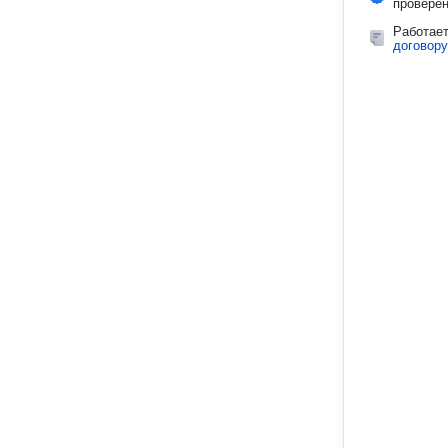
провере
Работае
договору