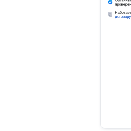
Организ
провере
Работае
договору