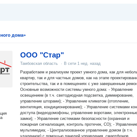
много дома»
ООО "Стар"
Тамбовская область
·
В сети
1 нед. назад
Разработаем и реализуем проект умного дома, как для небо
квартир, так и для частных домов, как на этапе проектирован
строительства, так и в помещениях с уже завершенным ремонтом.
Основные возможности системы умного дома: - Управление
освещением (в т.ч. светодиодная подсветка, диммирование,
управление шторами); - Управление климатом (отопление,
вентиляция, кондиционирование); - Управление системами ко
доступа (видеодомофоны, управление воротами, электронны
ация
на
замки); - Управление системами безопасности (охранная и
пожарная сигнализация, контроль протечек, СО); - Управлени
мультимедиа; - Централизованное управление домом (в т.ч.
удаленное) с помощью панелей управления, смартфонов,