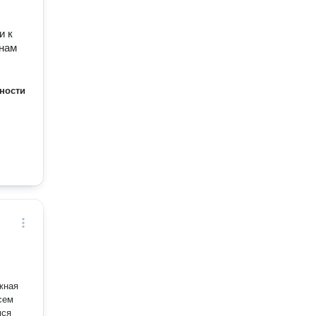
и к
 нам
ности
сем