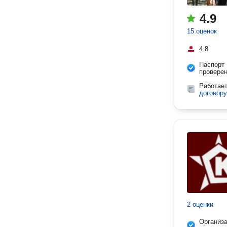
4.9
15 оценок
4.8
Паспорт
провере
Работае
договору
2 оценки
Организ