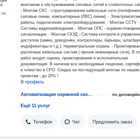
ация
на
монтажом и обслуживанием силовых сетей и слаботочных сис
- Монтаж СКС - структурирование кабельные сети (телефония
т
по
силовые линии, компьютерные (ЛВС) линии). - Электромонта
работы, подключение электрооборудования, - Монтаж CCTV -
Системы видеонаблюдения, - Монтаж ОПС - охранно-пожарна
сигнализация, - Монтаж СКУД - Система контроля и управлен
доступом (замки, доводчики, контроллеры, барьеры, шлагбау
индефикаторы и т.д.), периметральная охрана. - Проектирование
различных кабельных систем ( прочие инженерные сети), В список
работ входят оценка, проектирование и исполнительная
документация. В наличии все необходимые лицензии, сертификаты
и членство в СРО. Скидка на последующий монтаж по нашим
проектам - до 20% !
В профиль
Автоматизация охранной системы
по договорён
Ещё 11 услуг
Телефон
Чат
Предложить заказ