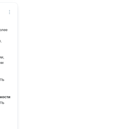
олее
,
ии,
ии
ть
ности
ть