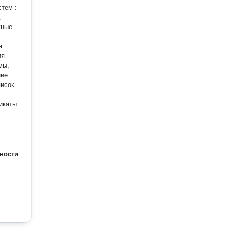
тем :
,
жные
я
ия
мы,
ности