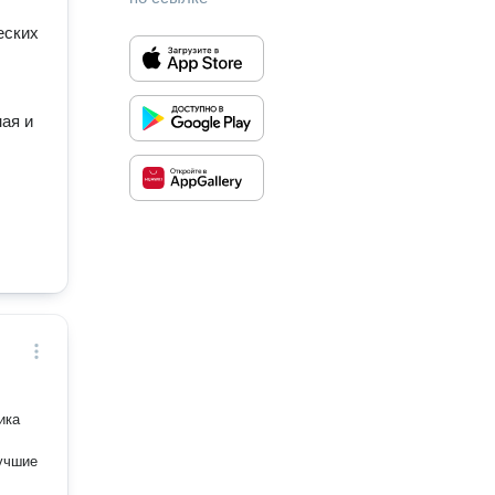
еских
ная и
ика
учшие