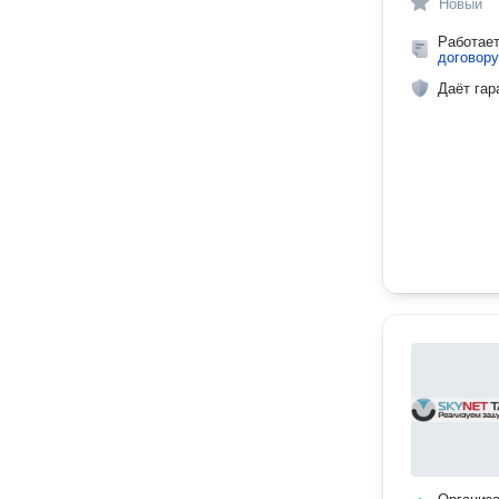
Новый
Работае
договору
Даёт гар