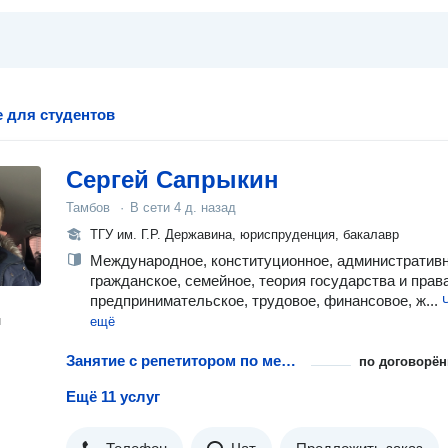
 для студентов
Сергей Сапрыкин
Тамбов
·
В сети
4 д. назад
ТГУ им. Г.Р. Державина, юриспруденция, бакалавр
Международное, конституционное, административн
гражданское, семейное, теория государства и права
предпринимательское, трудовое, финансовое, ж...
н
ещё
Занятие с репетитором по международному праву
по договорён
Ещё 11 услуг