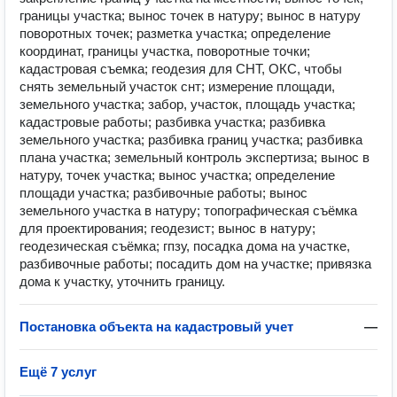
границы участка; вынос точек в натуру; вынос в натуру
поворотных точек; разметка участка; определение
координат, границы участка, поворотные точки;
кадастровая съемка; геодезия для СНТ, ОКС, чтобы
снять земельный участок снт; измерение площади,
земельного участка; забор, участок, площадь участка;
кадастровые работы; разбивка участка; разбивка
земельного участка; разбивка границ участка; разбивка
плана участка; земельный контроль экспертиза; вынос в
натуру, точек участка; вынос участка; определение
площади участка; разбивочные работы; вынос
земельного участка в натуру; топографическая съёмка
для проектирования; геодезист; вынос в натуру;
геодезическая съёмка; гпзу, посадка дома на участке,
разбивочные работы; посадить дом на участке; привязка
дома к участку, уточнить границу.
Постановка объекта на кадастровый учет
—
Ещё 7 услуг