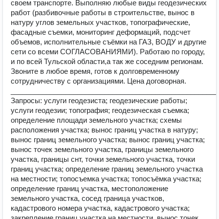
своем транспорте. Выполняю любые виды геодезических
работ (разбивочные работы в строительстве, вынос в
натуру углов земельных участков, топографические,
фасадные съемки, мониторинг деформаций, подсчет
объемов, исполнительные съёмки на ГАЗ, ВОДУ и другие
сети со всеми СОГЛАСОВАНИЯМИ). Работаю по городу,
и по всей Тульской области,а так же соседним регионам.
Звоните в любое время, готов к долговременному
сотрудничеству с организациями. Цена договорная.
_____________________________________________________
Запросы: услуги геодезиста; геодезические работы;
услуги геодезии; топография; геодезическая съемка;
определение площади земельного участка; схемы
расположения участка; вынос границ участка в натуру;
вынос границ земельного участка; вынос границ участка;
вынос точек земельного участка, границы земельного
участка, границы снт, точки земельного участка, точки
границ участка; определение границ земельного участка
на местности; топосъемка участка; топосъёмка участка;
определение границ участка, местоположение
земельного участка, сосед граница участков,
кадастрового номера участка, кадастрового участка;
закрепление границ участка на местности, вынос точек,