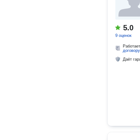
5.0
9 оценок
Работае
договору
Даёт гар