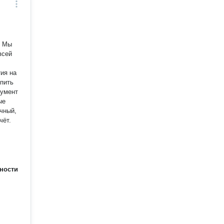
. Мы
всей
тия на
упить
румент
ые
чный,
чёт.
ности