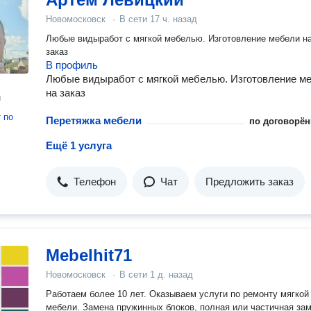
Новомосковск
·
В сети
17 ч. назад
Любые видыработ с мягкой мебелью. Изготовление мебели н
заказ
В профиль
Любые видыработ с мягкой мебелью. Изготовление м
на заказ
н
т
по
Перетяжка мебели
по договорён
Ещё 1 услуга
Телефон
Чат
Предложить заказ
Mebelhit71
Новомосковск
·
В сети
1 д. назад
Работаем более 10 лет. Оказываем услуги по ремонту мягкой
мебели. Замена пружинных блоков, полная или частичная за