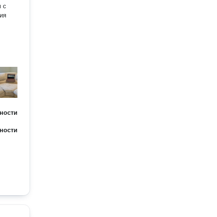
 с
ия
ности
ности