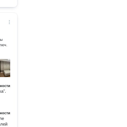
ды
люч.
ности
а".
ности
ле
елей