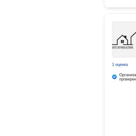
1 оценка
Организ
провере