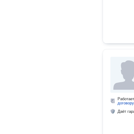
Работае
договору
Даёт гар