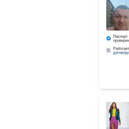
Паспорт
провере
Работае
договору