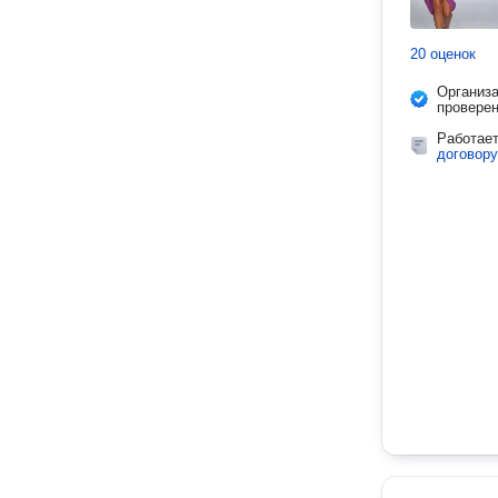
20 оценок
Организ
провере
Работае
договору