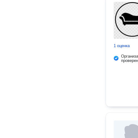
1 оценка
Организ
провере