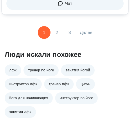
Чат
1
2
3
Далее
Люди искали похожее
лфк
тренер по йоге
занятия йогой
инструктор лфк
тренер лфк
цигун
йога для начинающих
инструктор по йоге
занятия лфк