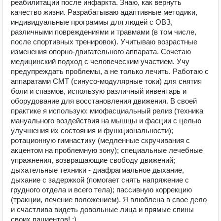
реабилитации после инфаркта. Знаю, как вернуть
качество жизни. Разрабатываю адаптивные методики,
индивидуальные программы для людей с ОВЗ,
различными повреждениями и травмами (в том числе,
после спортивных тренировок). Учитываю возрастные
изменения опорно-двигательного аппарата. Сочетаю
медицинский подход с человеческим участием. Учу
предупреждать проблемы, а не только лечить. Работаю с
аппаратами СМТ (синусо-модулярные токи) для снятия
боли и спазмов, использую различный инвентарь и
оборудование для восстановления движения. В своей
практике я использую: миофасциальный релиз (техника
мануального воздействия на мышцы и фасции с целью
улучшения их состояния и функциональности);
ротационную гимнастику (медленные скручивания с
акцентом на проблемную зону); специальные лечебные
упражнения, возвращающие свободу движений;
дыхательные техники - диафрагмальное дыхание,
дыхание с задержкой (помогает снять напряжение с
грудного отдела и всего тела); пассивную коррекцию
(тракции, лечение положением). Я влюблена в свое дело
и счастлива видеть довольные лица и прямые спины
своих пациентов! :)