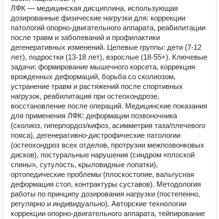
ЛФК — медицинская дисциплина, использующая
дозированные физические нагрузки для: коррекции
патологий опорно-двигательного аппарата, реабилитации
после травм и заболеваний и профилактики
дегенеративных изменений. Целевые группы: дети (7-12
лет), подростки (13-18 лет), взрослые (18-55+). Ключевые
задачи: формирование мышечного корсета, коррекция
врожденных деформаций, борьба со сколиозом,
устранение травм и растяжений после спортивных
нагрузок, реабилитация при остеохондрозе,
восстановление после операций. Медицинские показания
для применения ЛФК: деформации позвоночника
(сколиоз, гиперлордоз/кифоз, асимметрия таза/плечевого
пояса), дегенеративно-дистрофические патологии
(остеохондроз всех отделов, протрузии межпозвонковых
дисков), постуральные нарушения (синдром «плоской
спины», сутулость, крыловидные лопатки),
ортопедические проблемы (плоскостопие, вальгусная
деформация стоп, контрактуры суставов). Методология
работы по принципу дозирования нагрузки (постепенно,
регулярно и индивидуально). Авторские технологии
коррекции опорно-двигательного аппарата, тейпирование