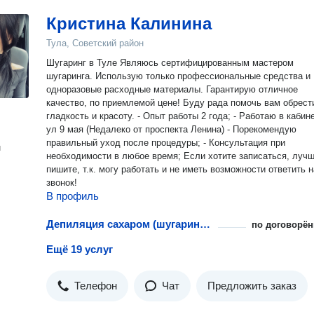
Кристина Калинина
Тула, Советский район
Шугаринг в Туле Являюсь сертифицированным мастером
шугаринга. Использую только профессиональные средства и
одноразовые расходные материалы. Гарантирую отличное
качество, по приемлемой цене! Буду рада помочь вам обрести
гладкость и красоту. - Опыт работы 2 года; - Работаю в кабинете на
ул 9 мая (Недалеко от проспекта Ленина) - Порекомендую
правильный уход после процедуры; - Консультация при
н
необходимости в любое время; Если хотите записаться, лучше
пишите, т.к. могу работать и не иметь возможности ответить н
звонок!
В профиль
Депиляция сахаром (шугаринг): классическое бикини
по договорён
Ещё 19 услуг
Телефон
Чат
Предложить заказ