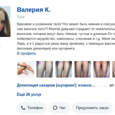
Валерия К.
Тула
Красивое и ухоженное тело! Что может быть нежнее и сексуальнее,
чем женское тело?! Многие девушки страдают от нежелательных
волосков, которые могут быть тёмные, густые и длинные От этого
появляются неудобство, комплексы, стеснение и т.д. Меня зовут
Лера, и я с радостью решу вашу проблему, с помощью ваксин
н
(восковая депиляция) или шугаринга
В профиль
Депиляция сахаром (шугаринг): классическое бикини
от
Ещё 26 услуг
Телефон
Чат
Предложить заказ