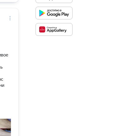
ивое
сь
ос
ни