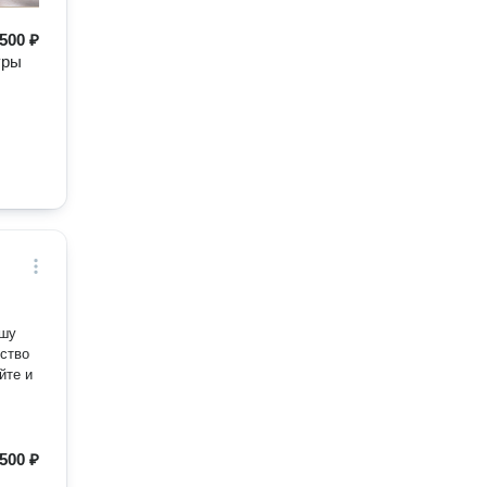
500 ₽
уры
ашу
ство
йте и
500 ₽