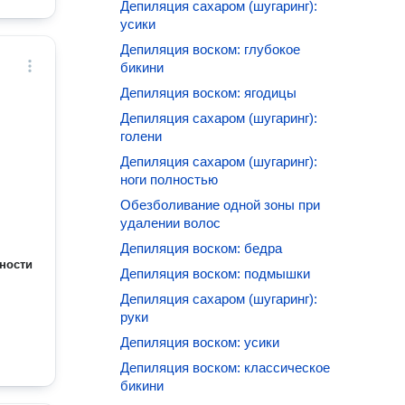
Депиляция сахаром (шугаринг):
усики
Депиляция воском: глубокое
бикини
Депиляция воском: ягодицы
Депиляция сахаром (шугаринг):
голени
Депиляция сахаром (шугаринг):
ноги полностью
Обезболивание одной зоны при
удалении волос
Депиляция воском: бедра
ности
Депиляция воском: подмышки
Депиляция сахаром (шугаринг):
руки
Депиляция воском: усики
Депиляция воском: классическое
бикини