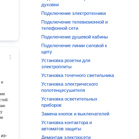
духовки
Подключение электротехники
Подключение телевизионной и
телефонной сети
Подключение душевой кабины
Подключение линии силовой к
щиту
Установка розетки для
электроплиты
Установка точечного светильника
 и
Установка электрического
полотенцесушителя
ние
Установка осветительных
стей.
приборов
даю
гу
Замена кнопок и выключателей
Установка контактора и
автоматов защиты
 из-
Демонтаж электросети