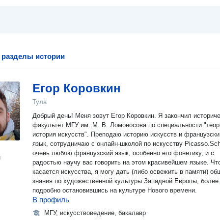
 разделы истории
Егор Коровкин
Тула
Добрый день! Меня зовут Егор Коровкин. Я закончил историч
факультет МГУ им. М. В. Ломоносова по специальности "теор
история искусств". Преподаю историю искусств и французски
язык, сотрудничаю с онлайн-школой по искусству Picasso.Sch
очень люблю французский язык, особенно его фонетику, и с
н
радостью научу вас говорить на этом красивейшем языке. Чт
касается искусства, я могу дать (либо освежить в памяти) об
знания по художественной культуры Западной Европы, более
подробно остановившись на культуре Нового времени.
В профиль
МГУ, искусствоведение, бакалавр