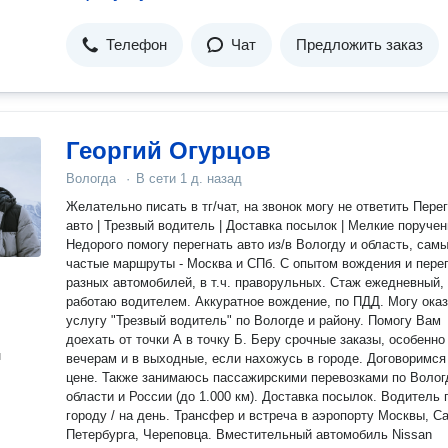
Телефон
Чат
Предложить заказ
Георгий Огурцов
Вологда
·
В сети
1 д. назад
Желательно писать в тг/чат, на звонок могу не ответить Перегон
авто | Трезвый водитель | Доставка посылок | Мелкие поруче
Недорого помогу перегнать авто из/в Вологду и область, сам
частые маршруты - Москва и СПб. С опытом вождения и перегона
разных автомобилей, в т.ч. праворульных. Стаж ежедневный,
работаю водителем. Аккуратное вождение, по ПДД. Могу оказать
услугу "Трезвый водитель" по Вологде и району. Помогу Вам
доехать от точки А в точку Б. Беру срочные заказы, особенно
н
вечерам и в выходные, если нахожусь в городе. Договоримся
цене. Также занимаюсь пассажирскими перевозками по Вологде,
области и России (до 1.000 км). Доставка посылок. Водитель 
городу / на день. Трансфер и встреча в аэропорту Москвы, Са
Петербурга, Череповца. Вместительный автомобиль Nissan