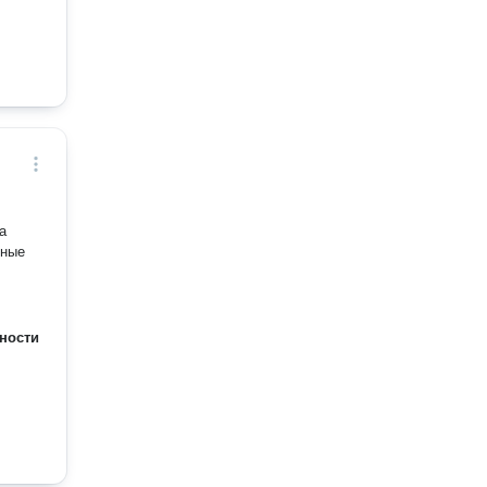
а
ьные
ности