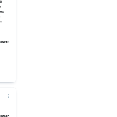
ий
а
й.
ности
ности