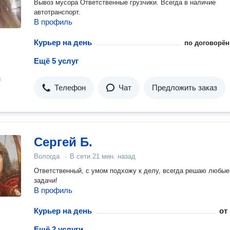
Вывоз мусора Ответственные грузчики. Всегда в наличие
автотранспорт.
В профиль
Курьер на день
по договорён
Ещё 5 услуг
н
Телефон
Чат
Предложить заказ
Сергей Б.
Вологда
·
В сети
21 мин. назад
Ответственный, с умом подхожу к делу, всегда решаю любые
задачи!
В профиль
Курьер на день
от
Ещё 2 услуги