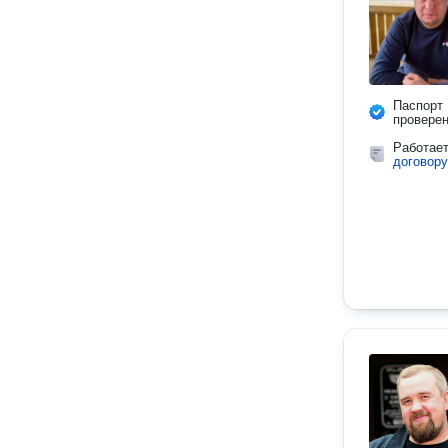
Паспорт
провере
Работае
договору