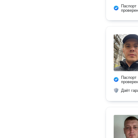
Паспорт
провере
Паспорт
провере
Даёт гар