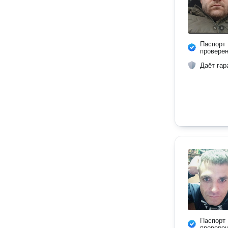
Паспорт
провере
Даёт гар
Паспорт
провере