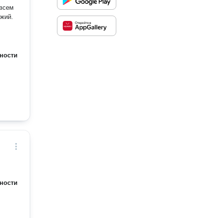
 всем
джий.
ности
ности