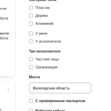
Пластик
нтия.
Дерево
абота
Алюминий
У меня
ности
абота
У исполнителя
Тип исполнителя
Частное лицо
Организация
Место
С проверенным паспортом
т
Работает сейчас