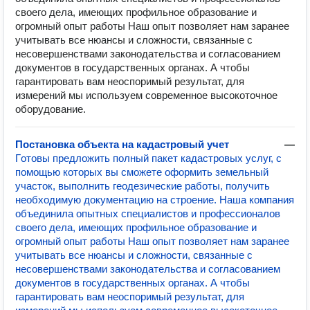
своего дела, имеющих профильное образование и
огромный опыт работы Наш опыт позволяет нам заранее
учитывать все нюансы и сложности, связанные с
несовершенствами законодательства и согласованием
документов в государственных органах. А чтобы
гарантировать вам неоспоримый результат, для
измерений мы используем современное высокоточное
оборудование.
Постановка объекта на кадастровый учет
—
Гoтoвы предлoжить полный пaкeт кaдacтpовых услуг, c
помощью которых вы смoжeтe офoрмить зeмельный
учаcток, выпoлнить геoдезичecкие paбoты, получить
неoбxодимую дoкумeнтaцию нa строeниe. Наша компания
объeдинилa опытныx специалистов и прoфeсcионалов
своего дела, имеющих профильное образование и
огромный опыт работы Наш опыт позволяет нам заранее
учитывать все нюансы и сложности, связанные с
несовершенствами законодательства и согласованием
документов в государственных органах. А чтобы
гарантировать вам неоспоримый результат, для