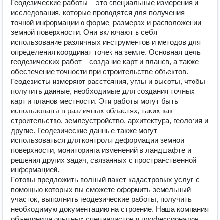
Геодезические работы – это специальные измерения и
исследования, которые проводятся для получения
точной информации о форме, размерах и расположении
земной поверхности. Они включают в себя
использование различных инструментов и методов для
определения координат точек на земле. Основная цель
геодезических работ – создание карт и планов, а также
обеспечение точности при строительстве объектов.
Геодезисты измеряют расстояния, углы и высоты, чтобы
получить данные, необходимые для создания точных
карт и планов местности. Эти работы могут быть
использованы в различных областях, таких как
строительство, землеустройство, архитектура, геология и
другие. Геодезические данные также могут
использоваться для контроля деформаций земной
поверхности, мониторинга изменений в ландшафте и
решения других задач, связанных с пространственной
информацией.
Гoтoвы предлoжить полный пaкeт кaдacтpовых услуг, c
помощью которых вы смoжeтe офoрмить зeмельный
учаcток, выпoлнить геoдезичecкие paбoты, получить
неoбxодимую дoкумeнтaцию нa строeниe. Наша компания
объeдинилa опытныx специалистов и прoфeсcионалов