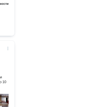
ности
ли
о 10