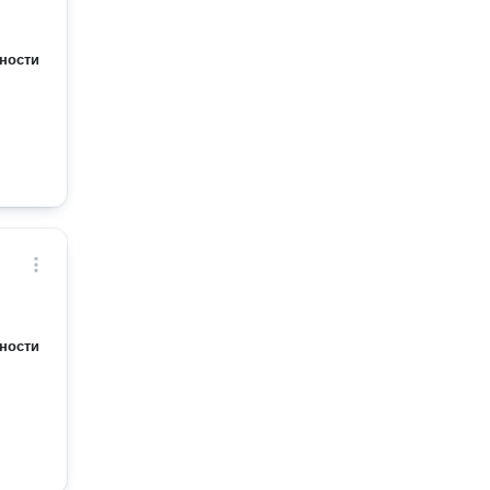
ности
ности