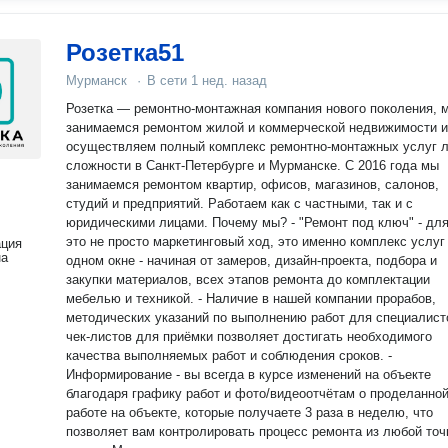
Розетка51
Мурманск
·
В сети
1 нед. назад
Розетка — ремонтно-монтажная компания нового поколения, 
занимаемся ремонтом жилой и коммерческой недвижимости и
осуществляем полный комплекс ремонтно-монтажных услуг 
сложности в Санкт-Петербурге и Мурманске. С 2016 года мы
занимаемся ремонтом квартир, офисов, магазинов, салонов,
студий и предприятий. Работаем как с частными, так и с
юридическими лицами. Почему мы? - "Ремонт под ключ" - для нас
это не просто маркетинговый ход, это именно комплекс услуг
ация
на
одном окне - начиная от замеров, дизайн-проекта, подбора и
закупки материалов, всех этапов ремонта до комплектации
мебелью и техникой. - Наличие в нашей компании прорабов,
методических указаний по выполнению работ для специалист
чек-листов для приёмки позволяет достигать необходимого
качества выполняемых работ и соблюдения сроков. -
Информирование - вы всегда в курсе изменений на объекте
благодаря графику работ и фото/видеоотчётам о проделанно
работе на объекте, которые получаете 3 раза в неделю, что
позволяет вам контролировать процесс ремонта из любой точ