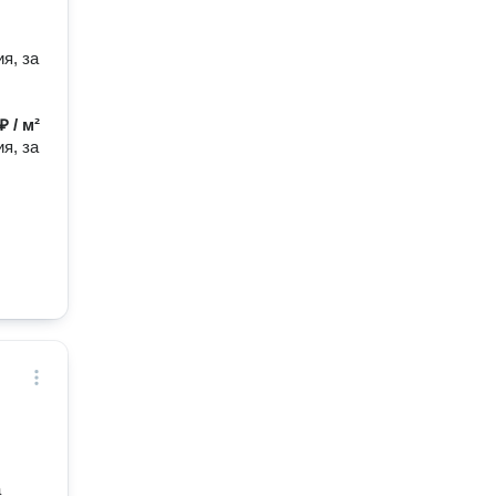
я, за
₽ / м²
я, за
.
а