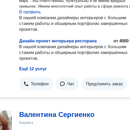
мира. - Мы ответственны, пунктуальны и не имеем вредных
привычек. Имеем многолетний опыт работы в сфере ремонта 
В профиль
монтажа. Даём гарантию на наши услуги и товары. Юридичес
оформлены - заключаем договоры, составляем сметы и акты,
В нашей компании дизайнеры интерьеров с большим
платим налоги. - Мы отремонтировали более 3500 кв. метров
стажем работы и обширным портфолио завершённых
недвижимости. Работаем и по дизайн-проекту, и делаем прос
проектов.
косметику. Мы не ищем отговорок типа: "так нельзя сделать" 
находим варианты воплощения в жизнь даже самых смелых 
Дизайн-проект интерьера ресторана
от
4000 
нашего клиента. - Работаем с соблюдением всех необходимых
В нашей компании дизайнеры интерьеров с большим
ГОСТов, СНИПов, правил, нормативов, законов и требований.
стажем работы и обширным портфолио завершённых
Имеем дипломы по всем рабочим специальностям и все
проектов.
необходимые группы допуска по электробезопасности. Заказывайте
ремонтные работы в "Розетке" – мы делаем свою работу акку
Ещё 12 услуг
качественно, в срок, а также даём на неё гарантию, подкреп
договором.
Телефон
Чат
Предложить заказ
Валентина Сергиенко
Кировск