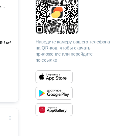
и
ки
тую
- мы
идей
Наведите камеру вашего телефона
₽ / м²
на QR-код, чтобы скачать
приложение или перейдите
по ссылке
ратно,
лённую