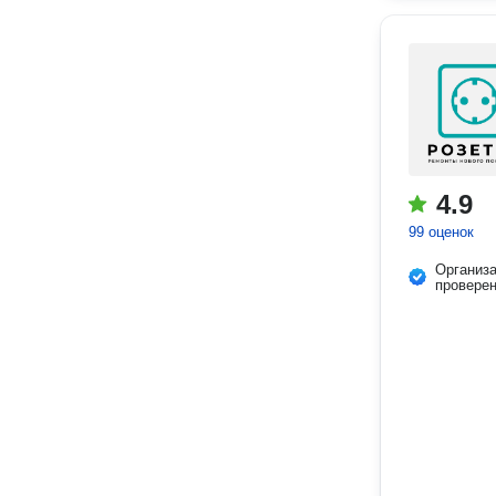
4.9
99 оценок
Организ
провере