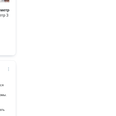
/ метр
етр 3
тся
рмы.
ать