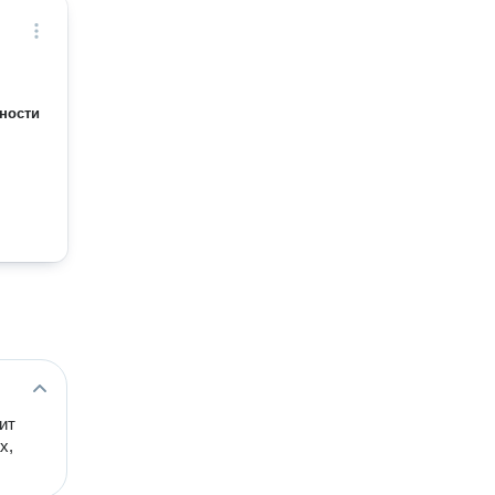
ности
ит
х,