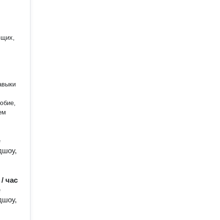
ющих,
авыки
юбие,
ем
е
дшоу,
 / час
е
дшоу,