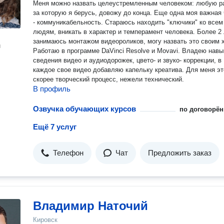
Меня можно назвать целеустремленным человеком: любую ра
за которую я берусь, довожу до конца. Еще одна моя важная
- коммуникабельность. Стараюсь находить "ключики" ко всем
людям, вникать в характер и темперамент человека. Более 2 лет
занимаюсь монтажом видеороликов, могу назвать это своим 
н
Работаю в программе DaVinci Resolve и Movavi. Владею нав
сведения видео и аудиодорожек, цвето- и звуко- коррекции, в
каждое свое видео добавляю капельку креатива. Для меня эт
скорее творческий процесс, нежели технический.
В профиль
Озвучка обучающих курсов
по договорён
Ещё 7 услуг
Телефон
Чат
Предложить заказ
Владимир Наточий
Кировск