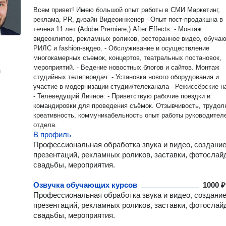
Всем привет! Имею большой опыт работы в СМИ Маркетинг,
реклама, PR, дизайн Видеоинженер - Опыт пост-продакшна в
течени 11 лет (Adobe Premiere,) After Effects. - Монтаж
видеоклипов, рекламных роликов, ресторанное видео, обуча
РИЛС и fashion-видео. - Обслуживание и осуществление
многокамерных съемок, концертов, театральных постановок,
мероприятий. - Ведение новостных блогов и сайтов. Монтаж
н
студийных телепередач: - Установка нового оборудования и
участие в модернизации студии/телеканала - Режиссёрские н
- Телеведущий Личное: - Приветствую рабочие поездки и
командировки для проведения съёмок. Отзывчивость, трудол
креативность, коммуникабельность опыт работы руководител
отдела.
В профиль
Профессиональная обработка звука и видео, создани
презентаций, рекламных роликов, заставки, фотослай
свадьбы, мероприятия.
Озвучка обучающих курсов
1000 ₽
Профессиональная обработка звука и видео, создани
презентаций, рекламных роликов, заставки, фотослай
свадьбы, мероприятия.