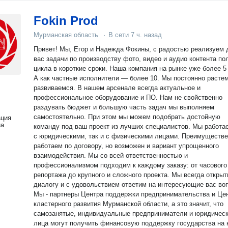
Fokin Prod
Мурманская область
·
В сети
7 ч. назад
Привет! Мы, Егор и Надежда Фокины, с радостью реализуем 
вас задачи по производству фото, видео и аудио контента по
цикла в короткие сроки. Наша компания на рынке уже более 5 лет.
А как частные исполнители — более 10. Мы постоянно растем
развиваемся. В нашем арсенале всегда актуальное и
профессиональное оборудование и ПО. Нам не свойственно
раздувать бюджет и большую часть задач мы выполняем
самостоятельно. При этом мы можем подобрать достойную
ация
на
команду под ваш проект из лучших специалистов. Мы работаем как
с юридическими, так и с физическими лицами. Преимуществ
работаем по договору, но возможен и вариант упрощенного
взаимодействия. Мы со всей ответственностью и
профессионализмом подходим к каждому заказу: от часового
репортажа до крупного и сложного проекта. Мы всегда открыты к
диалогу и с удовольствием ответим на интересующие вас во
Мы - партнеры Центра поддержки предпринимательства и Це
кластерного развития Мурманской области, а это значит, что
самозанятые, индивидуальные предприниматели и юридичес
лица могут получить финансовую поддержку государства на