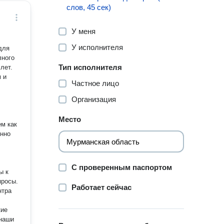
слов, 45 сек)
У меня
У исполнителя
для
лного
Тип исполнителя
 и
Частное лицо
Организация
Место
енно
С проверенным паспортом
просы.
Работает сейчас
нтра
кие
 наши