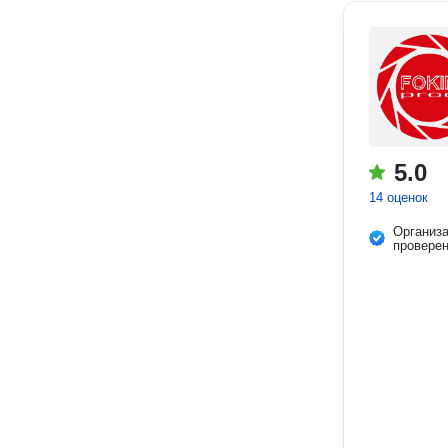
5.0
14 оценок
Организ
провере