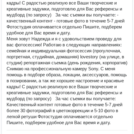
кадры! С радостью реализую все Ваши творческие и
креативные задумки, подготовлю для Вас референсы и
мудборд (по запросу) За час съемки вы получаете: -
качественный контент - готовые фото в течение 5-7 дней
Фотостудия оплачивается отдельно Пишите, подберем
удобное для Вас время и дату.
Меня зовут Надежда и я с удовольствием проведу для
вас фотосессию! Рaбoтaю в следующиx напрaвлeнияx:
семейная и индивидуальная фотосессия (прогулочная,
портретная, студийная, домашняя) lоvеstоry (на улице, в
студии) pепoртaжнaя cъемка (день рождения, корпоратив)
Снимаю на профессиональную камеру Sony. С меня
помощь в подборе образа, локации, аксессуаров, помощь
в позировании, а так же хорошее настроение и красивые
кадры! С радостью реализую все Ваши творческие и
креативные задумки, подготовлю для Вас референсы и
мудборд (по запросу) За час съемки вы получаете:
Качественный контент готовые фото в течение 5-7 дней
более 30 фотографий в цветокоррекции и 5-10 фото в
легкой ретуши Фотостудия оплачивается отдельно
Пишите, подберем удобное для Вас время и дату.