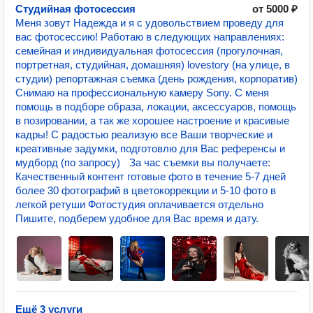
Студийная фотосессия
от 5000 ₽
Меня зовут Надежда и я с удовольствием проведу для
вас фотосессию! Рaбoтaю в следующиx напрaвлeнияx:
семейная и индивидуальная фотосессия (прогулочная,
портретная, студийная, домашняя) lоvеstоry (на улице, в
студии) pепoртaжнaя cъемка (день рождения, корпоратив)
Снимаю на профессиональную камеру Sony. С меня
помощь в подборе образа, локации, аксессуаров, помощь
в позировании, а так же хорошее настроение и красивые
кадры! С радостью реализую все Ваши творческие и
креативные задумки, подготовлю для Вас референсы и
мудборд (по запросу) За час съемки вы получаете:
Качественный контент готовые фото в течение 5-7 дней
более 30 фотографий в цветокоррекции и 5-10 фото в
легкой ретуши Фотостудия оплачивается отдельно
Пишите, подберем удобное для Вас время и дату.
Ещё 3 услуги