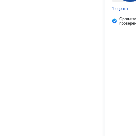
1 оценка
Организ
провере