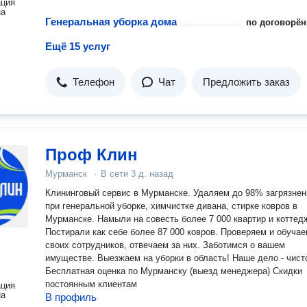
ация
на
Генеральная уборка дома
по договорён
Ещё 15 услуг
Телефон
Чат
Предложить заказ
Проф Клин
Мурманск
·
В сети
3 д. назад
Клининговый сервис в Мурманске. Удаляем до 98% загрязнений
при генеральной уборке, химчистке дивана, стирке ковров в
Мурманске. Намыли на совесть более 7 000 квартир и коттеджей.
Постирали как себе более 87 000 ковров. Проверяем и обучаем
своих сотрудников, отвечаем за них. Заботимся о вашем
имуществе. Выезжаем на уборки в область! Наше дело - чистота!
Бесплатная оценка по Мурманску (выезд менеджера) Скидки
постоянным клиентам
ация
на
В профиль