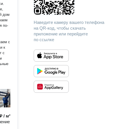
си.
е,
й дом
Наведите камеру вашего телефона
я по-
на QR-код, чтобы скачать
приложение или перейдите
по ссылке
и к
т с
и
₽ / м²
нение