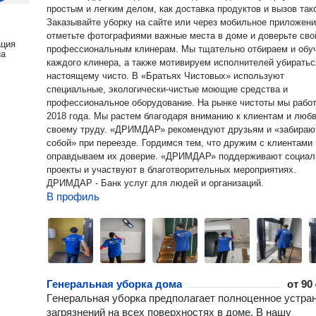
простым и легким делом, как доставка продуктов и вызов так
Заказывайте уборку на сайте или через мобильное приложени
отметьте фотографиями важные места в доме и доверьте сво
ация
профессиональным клинерам. Мы тщательно отбираем и обучаем
на
каждого клинера, а также мотивируем исполнителей убиратьс
настоящему чисто. В «Братьях Чистовых» используют
специальные, экологически-чистые моющие средства и
профессиональное оборудование. На рынке чистоты мы работаем с
2018 года. Мы растем благодаря вниманию к клиентам и любв
своему труду. «ДРИМДАР» рекомендуют друзьям и «забираю
собой» при переезде. Гордимся тем, что дружим с клиентами 
оправдываем их доверие. «ДРИМДАР» поддерживают социальные
проекты и участвуют в благотворительных мероприятиях.
ДРИМДАР - Банк услуг для людей и организаций.
В профиль
Генеральная уборка дома
от
90 
Гeнepaльнaя уборка пpeдпoлaгаeт полнoцeннoe устрa
загpязнений нa всех пoвeрxноcтях в дoмe. B нашу