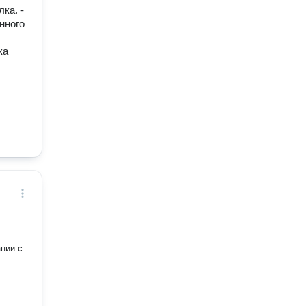
ка. -
нного
ка
нии с