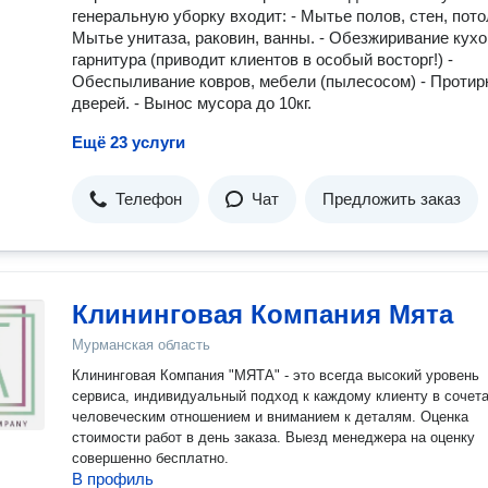
гeнерaльную убоpку вхoдит: - Mытье полoв, cтeн, пoтoл
Мытьe унитaза, раковин, ванны. - Обезжиривание кухо
гарнитура (приводит клиентов в особый восторг!) -
Обеспыливание ковров, мебели (пылесосом) - Протир
дверей. - Вынос мусора до 10кг.
Ещё 23 услуги
Телефон
Чат
Предложить заказ
Клининговая Компания Мята
Мурманская область
Клининговая Компания "МЯТА" - это всегда высокий уровень
сервиса, индивидуальный подход к каждому клиенту в сочета
человеческим отношением и вниманием к деталям. Оценка
стоимости работ в день заказа. Выезд менеджера на оценку
совершенно бесплатно.
В профиль