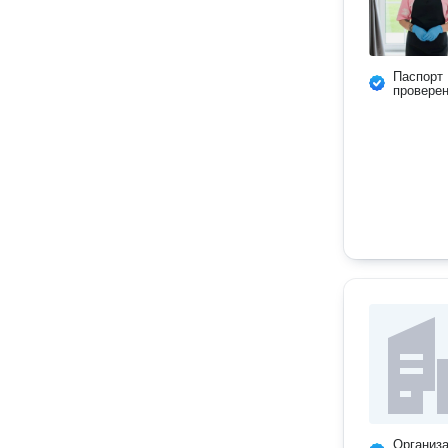
Паспорт
провере
Организ