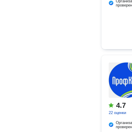
Организ
провере
4.7
22 оценки
Организ
провере