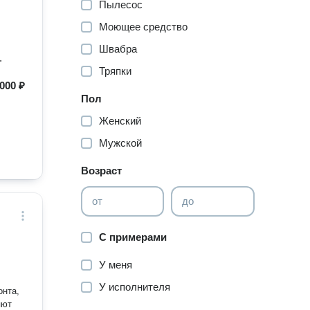
Пылесос
Моющее средство
Швабра
.
Тряпки
 000 ₽
Пол
Женский
Мужской
Возраст
от
до
С примерами
У меня
У исполнителя
онта,