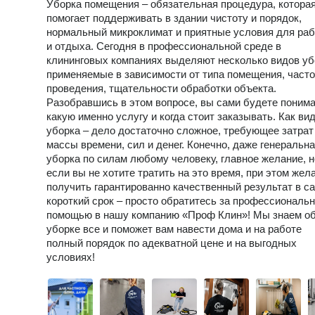
Уборка помещения – обязательная процедура, котора
помогает поддерживать в здании чистоту и порядок,
нормальный микроклимат и приятные условия для ра
и отдыха. Сегодня в профессиональной среде в
клининговых компаниях выделяют несколько видов уб
применяемые в зависимости от типа помещения, част
проведения, тщательности обработки объекта.
Разобравшись в этом вопросе, вы сами будете понима
какую именно услугу и когда стоит заказывать. Как вид
уборка – дело достаточно сложное, требующее затрат
массы времени, сил и денег. Конечно, даже генеральн
уборка по силам любому человеку, главное желание, н
если вы не хотите тратить на это время, при этом жел
получить гарантированно качественный результат в с
короткий срок – просто обратитесь за профессиональ
помощью в нашу компанию «Проф Клин»! Мы знаем о
уборке все и поможет вам навести дома и на работе
полный порядок по адекватной цене и на выгодных
условиях!