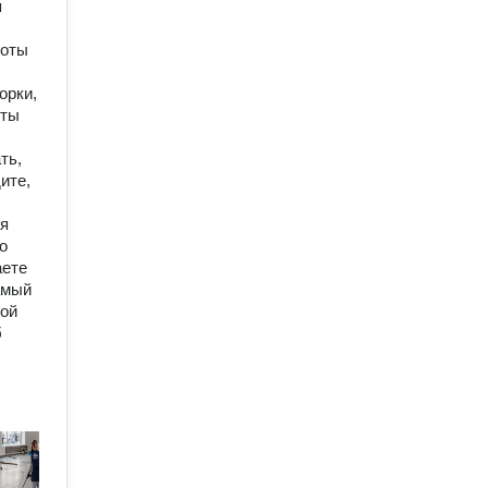
я
боты
орки,
оты
ть,
ите,
ая
о
аете
амый
ной
б