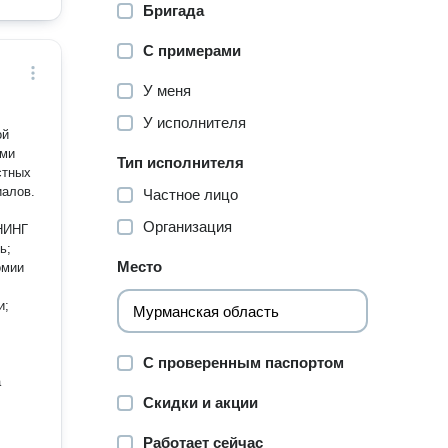
Бригада
С примерами
У меня
У исполнителя
ой
Тип исполнителя
стных
Частное лицо
Организация
ь;
Место
омии
и;
С проверенным паспортом
а
Скидки и акции
Работает сейчас