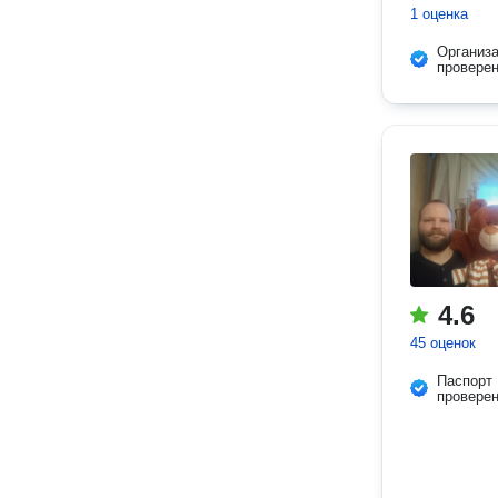
1 оценка
Организ
провере
4.6
45 оценок
Паспорт
провере