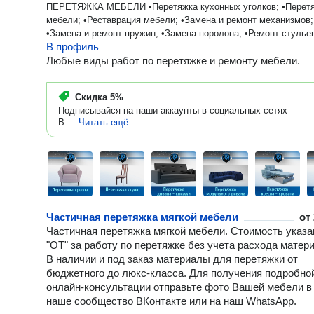
ПЕРЕТЯЖКА МЕБЕЛИ •Перетяжка кухонных уголков; •Перет
мебели; •Реставрация мебели; •Замена и ремонт механизмов;
•Замена и ремонт пружин; •Замена поролона; •Ремонт стулье
В профиль
•Ремонт диванов; •Перетяжка для организаций; •Перетяжка
тренажеров; •Работаем с дизайнерскими проектами; •Каретна
Любые виды работ по перетяжке и ремонту мебели.
стяжка; •Перетяжка, обивка матраса; •Пошив чехлов на мебе
Скидка
5%
Подписывайся на наши аккаунты в социальных сетях
В...
Читать ещё
Частичная перетяжка мягкой мебели
от
Частичная перетяжка мягкой мебели. Стоимость указа
"ОТ" за работу по перетяжке без учета расхода матер
В наличии и под заказ материалы для перетяжки от
бюджетного до люкс-класса. Для получения подробно
онлайн-консультации отправьте фото Вашей мебели в
наше сообщество ВКонтакте или на наш WhatsApp.