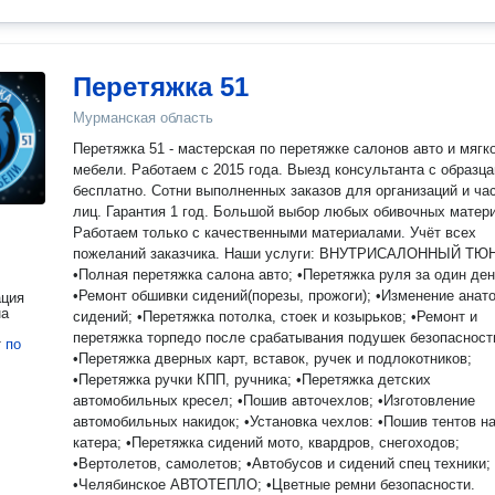
Перетяжка 51
Мурманская область
Перетяжка 51 - мастерская по перетяжке салонов авто и мягк
мебели. Работаем с 2015 года. Выезд консультанта с образцами
бесплатно. Сотни выполненных заказов для организаций и ча
лиц. Гарантия 1 год. Большой выбор любых обивочных материалов.
Работаем только с качественными материалами. Учёт всех
пожеланий заказчика. Наши услуги: ВНУТРИСАЛОННЫЙ ТЮНИНГ
•Полная перетяжка салона авто; •Перетяжка руля за один ден
•Ремонт обшивки сидений(порезы, прожоги); •Изменение анат
ация
на
сидений; •Перетяжка потолка, стоек и козырьков; •Ремонт и
перетяжка торпедо после срабатывания подушек безопасност
т
по
•Перетяжка дверных карт, вставок, ручек и подлокотников;
•Перетяжка ручки КПП, ручника; •Перетяжка детских
автомобильных кресел; •Пошив авточехлов; •Изготовление
автомобильных накидок; •Установка чехлов: •Пошив тентов н
катера; •Перетяжка сидений мото, квардров, снегоходов;
•Вертолетов, самолетов; •Автобусов и сидений спец техники;
•Челябинское АВТОТЕПЛО; •Цветные ремни безопасности.