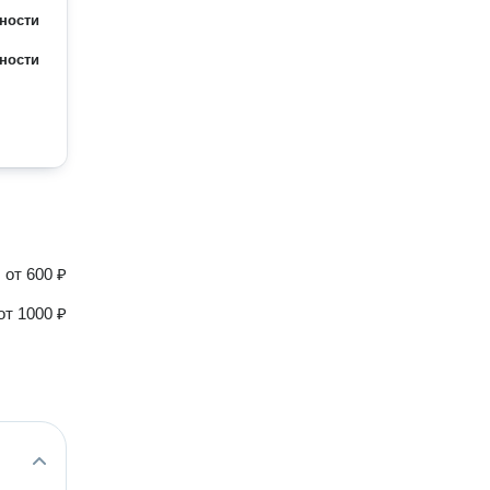
ности
ности
от
600 ₽
от
1000 ₽