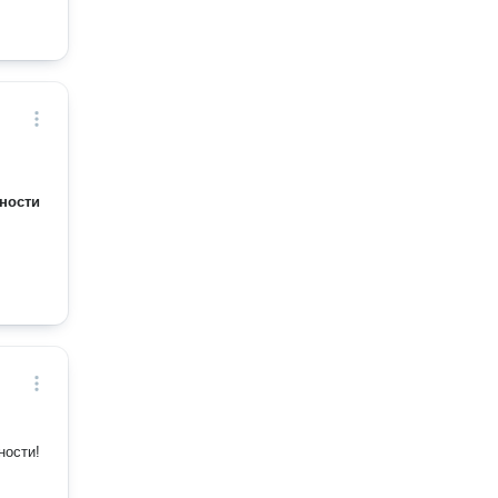
ности
ности!