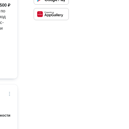
500 ₽
 по
под
с-
ии
ности