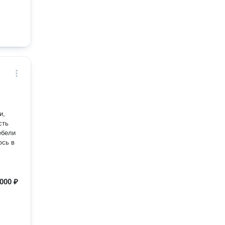
и,
сть
ебели
юсь в
000 ₽