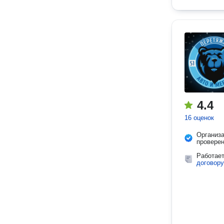
4.4
16 оценок
Организ
провере
Работае
договору