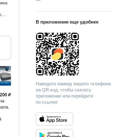
яжка
в;
В приложении еще удобнее
я
ль
Наведите камеру вашего телефона
на QR-код, чтобы скачать
200 ₽
приложение или перейдите
на
по ссылке
иала.
й