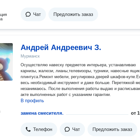
Чат
Предложить заказ
ация
на
Андрей Андреевич З.
Мурманск
Осуществляю навеску предметов интерьера, устанавливаю
карнизы, жалюзи, лианы,телевизоры, турники, навесные ящик
плинтуса.Ремонт мебели, регулировка дверей шкафов-купе.Е
весь необходимый инструмент и даже больше. Перетяжкой м
незанимаюсь. После выполнения работы выдаю и расписыва
акте выполненных работ с указанием гарантии.
В профиль
н
замена смесителя.
от
1
Телефон
Чат
Предложить заказ