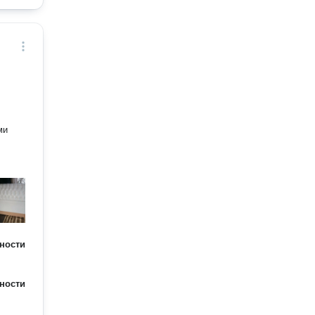
ми
ности
ности