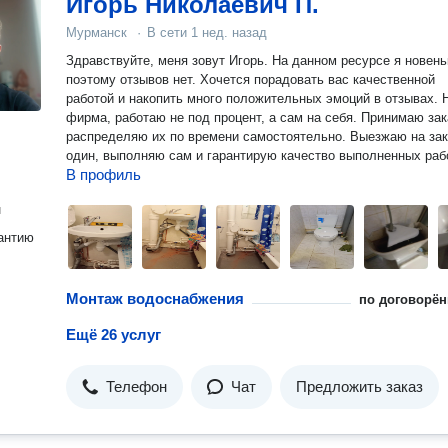
Игорь Николаевич П.
Мурманск
·
В сети
1 нед. назад
Здравствуйте, меня зовут Игорь. На данном ресурсе я новень
поэтому отзывов нет. Хочется порадовать вас качественной
работой и накопить много положительных эмоций в отзывах. Не
фирма, работаю не под процент, а сам на себя. Принимаю зак
распределяю их по времени самостоятельно. Выезжаю на за
один, выполняю сам и гарантирую качество выполненных ра
В профиль
н
антию
Монтаж водоснабжения
по договорён
Ещё 26 услуг
Телефон
Чат
Предложить заказ