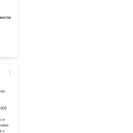
ности
лет.
 400
к и
м с