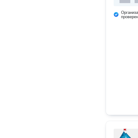
Организ
провере