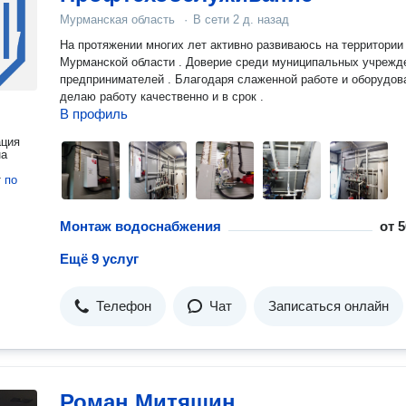
Мурманская область
·
В сети
2 д. назад
На протяжении многих лет активно развиваюсь на территории
Мурманской области . Доверие среди муниципальных учрежд
предпринимателей . Благодаря слаженной работе и оборудо
делаю работу качественно и в срок .
В профиль
ация
на
т
по
Монтаж водоснабжения
от
5
Ещё 9 услуг
Телефон
Чат
Записаться онлайн
Роман Митяшин