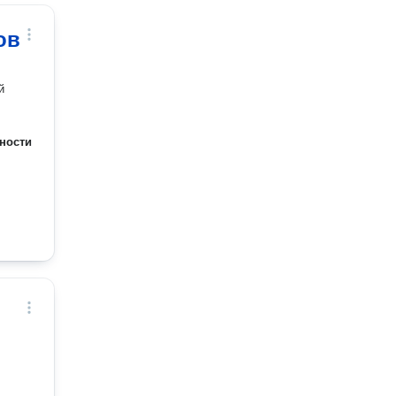
ов
й
ности