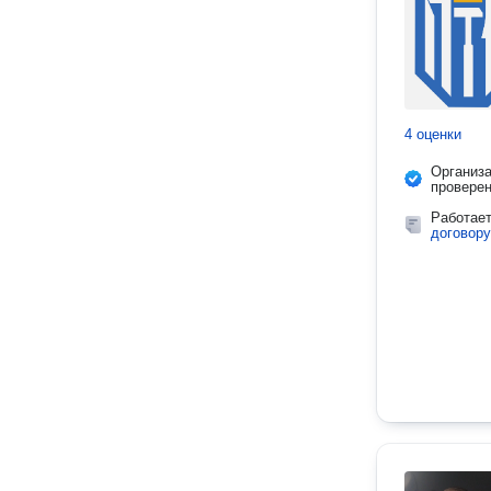
4 оценки
Организ
провере
Работае
договору