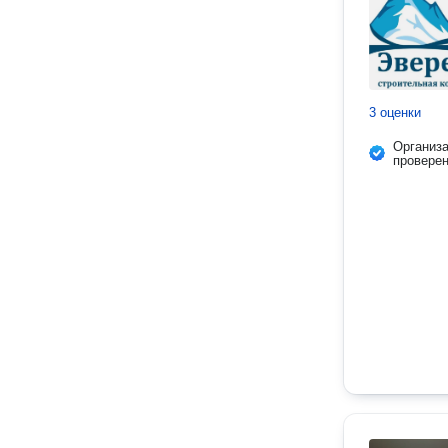
3 оценки
Организ
провере