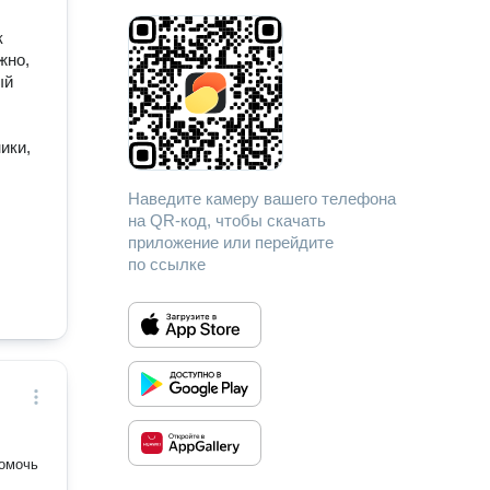
к
жно,
ый
ики,
Наведите камеру вашего телефона
на QR-код, чтобы скачать
приложение или перейдите
по ссылке
помочь