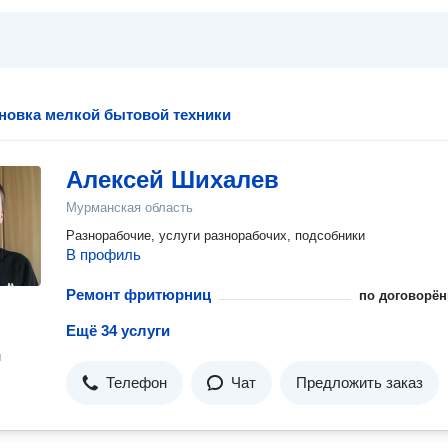
ановка мелкой бытовой техники
Алексей Шихалев
Мурманская область
Рaзноpабочиe, услуги разнорaбочиx, подcoбники
В профиль
Ремонт фритюрниц
по договорён
Ещё 34 услуги
н
Телефон
Чат
Предложить заказ