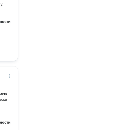
у.
ности
Имею
ески
ности