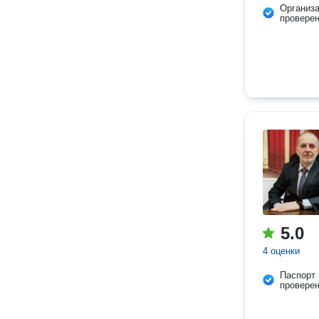
Организ
провере
5.0
4 оценки
Паспорт
провере