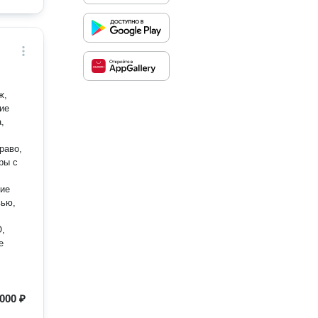
ж,
ие
,
раво,
ры с
ние
вью,
О,
е
000 ₽