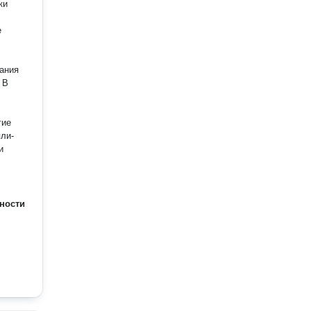
е
ания
В
гие
и
ности