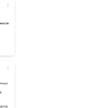
ности
ичных
й
одход