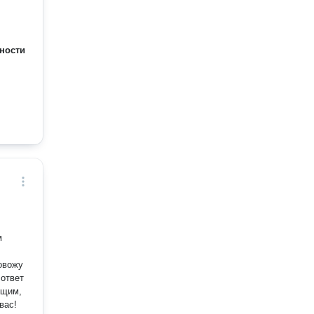
ности
м
 ответ
ющим,
вас!