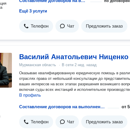
Составление договоров на выполнение работ
по договорён
ация
на
Ещё 3 услуги
Телефон
Чат
Предложить заказ
Василий Анатольевич Ниценко
Мурманская область
·
В сети
2 нед. назад
Оказываю квалифицированную юридическую помощь в разл
отраслях права от небольшой консультации до представител
ваших интересов на всех этапах разрешения возникшего вопр
включая суды всех инстанций и исполнительное производств
В профиль
Составление договоров на выполнение работ
от
5
н
Телефон
Чат
Предложить заказ