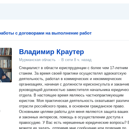
аботы с договорами на выполнение работ
Владимир Краутер
Мурманская область
·
В сети
8 ч. назад
Специалист в области юриспруденции с более чем 17-летним
стажем. За время своей практики осуществлял адвокатскую
деятельность, работал в коммерческих и некоммерческих
организациях, начиная с должности юрисконсульта и заканчи
руководящей должностью заместителя начальника юридичес
отдела. В настоящее время являюсь частнопрактикующим
юристом. Моя практическая деятельность охватывает различ
отрасли российского права, в основном гражданское право.
н
Основными целями работы для меня являются защита ваших
и законных интересов, помощь в осуществлении доступа к
правосудию. У Вас есть нерешенные юридические вопросы? Вы
можете их задать, отправив мне сообщение или позвонив по