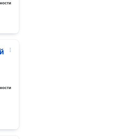
ности
й
ности