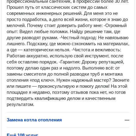
профессиональный сантехник, в профессии более 30 лет.
Прошел путь от классических систем до самых
современных инженерных решений. Для меня это не
просто подработка, а дело всей жизни, которое я знаю до
мелочей. Почему стоит доверить работу мне: -Огромный
опыт: Видел любые поломки. Найду решение там, где
другие разводят руками. -Честный подход: Не навязываю
лишнего. Подскажу, где можно сэкономить на материалах,
а где — категорически нельзя. -Чистота и вежливость:
Работаю аккуратно, использую свой инструмент, после
себя оставляю порядок. -Гарантия: Дорожу репутацией,
поэтому делаю один раз и надолго. Выполняю всё: от
замены смесителя до полной разводки труб и монтажа
отопления «под ключ». Нужен надежный мастер? Звоните
или пишите — проконсультирую и помогу делом! На этой
площадке я недавно, поэтому отзывов пока нет, но готов
подтвердить квалификацию делом и качественным
результатом.
Замена котла отопления
—
Ещё 108 услуг