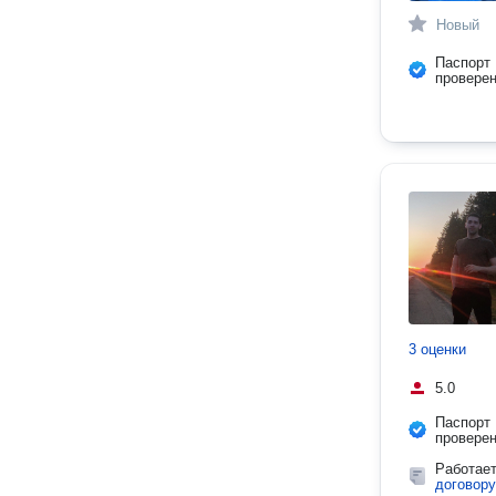
Новый
Паспорт
провере
3 оценки
5.0
Паспорт
провере
Работае
договору