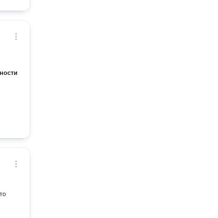
ности
то