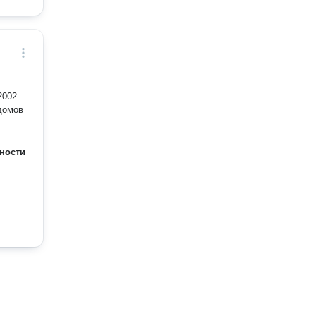
2002
 домов
ности