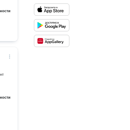
ности
нт
ности