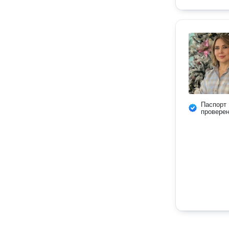
Паспорт
провере