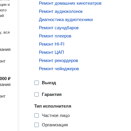
Ремонт домашних кинотеатров
ации и
ного
Ремонт аудиоколонок
ий
Диагностика аудиотехники
Ремонт саундбаров
, вся
Ремонт плееров
Ремонт HI-FI
вания
Ремонт ЦАП
Ремонт рекордеров
онт
Ремонт чейнджеров
000 ₽
Выезд
вания
Гарантия
онт
Тип исполнителя
Частное лицо
Организация