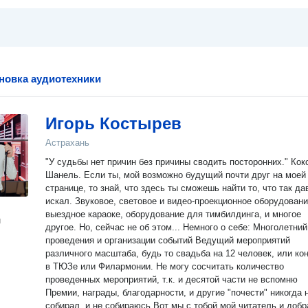
ановка аудиотехники
Игорь Костырев
Астрахань
"У судьбы нет причин без причины сводить посторонних." Кок
Шанель. Если ты, мой возможно будущий почти друг на моей
странице, то знай, что здесь ты сможешь найти то, что так да
искал. Звуковое, световое и видео-проекционное оборудовани
выездное караоке, оборудование для тимбилдинга, и многое
н
другое. Но, сейчас не об этом... Немного о себе: Многолетни
проведения и организации событий Ведущий мероприятий
различного масштаба, будь то свадьба на 12 человек, или ко
в ТЮЗе или Филармонии. Не могу сосчитать количество
проведенных мероприятий, т.к. и десятой части не вспомню
Премии, награды, благодарности, и другие "почести" никогда 
собирал, и не собираюсь Вот мы с тобой мой читатель и доб