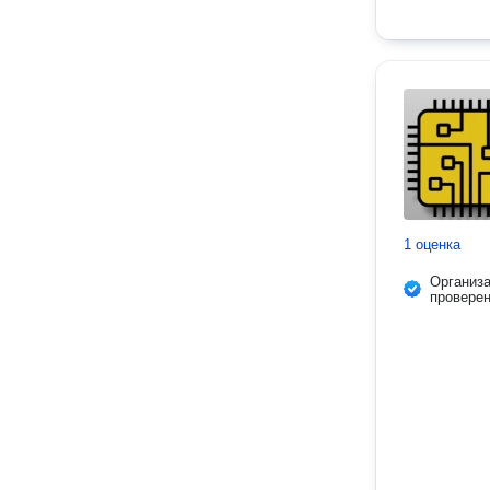
1 оценка
Организ
провере