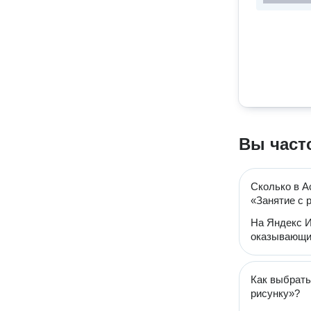
Вы част
Сколько в А
«Занятие с 
На Яндекс И
оказывающих
Как выбрать
рисунку»?