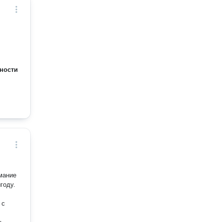
ности
мание
году.
 с