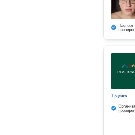
Паспорт
провере
1 оценка
Организ
провере