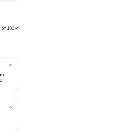
от
100 ₽
ит
х,