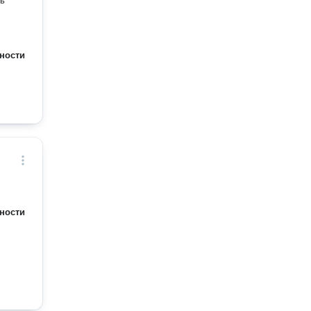
ть
ности
ности