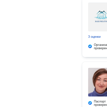
3 оценки
Организ
провере
Паспорт
провере