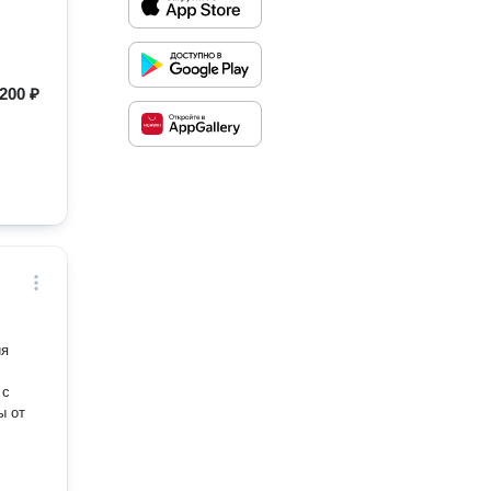
200 ₽
 с
ы от