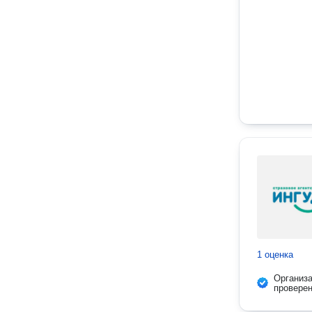
1 оценка
Организ
провере