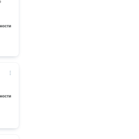
о
ности
ности