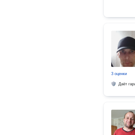
3 оценки
Даёт гар