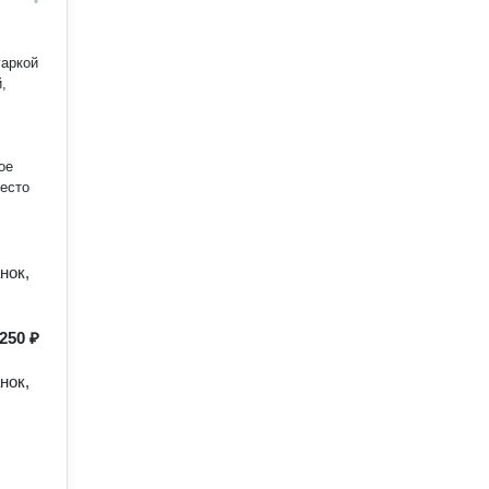
,
ое
место
нок,
250 ₽
нок,