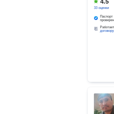
4.5
33 оценки
Паспорт
провере
Работае
договору