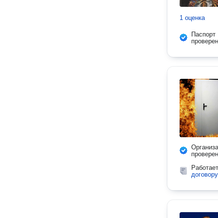
1 оценка
Паспорт
провере
Организ
провере
Работае
договору