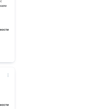
 с
ваем
ности
ности